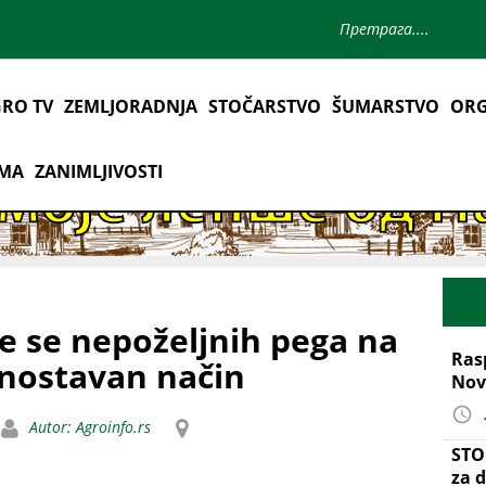
RO TV
ZEMLJORADNJA
STOČARSTVO
ŠUMARSTVO
ORG
AMA
ZANIMLJIVOSTI
te se nepoželjnih pega na
Ras
ednostavan način
Nov
Autor: Agroinfo.rs
STO
za d