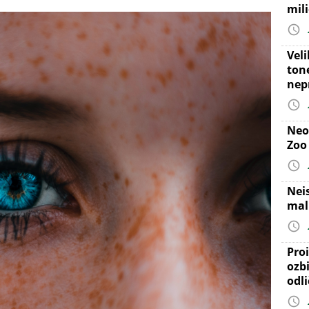
mil
Vel
ton
nep
Neo
Zoo
Nei
mal
Proi
ozb
odl