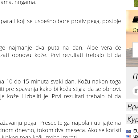
ukama, nogama.
parati koji se uspešno bore protiv pega, postoje
о
pege najmanje dva puta na dan. Aloe vera će
zati obnovu kože. Prvi rezultati trebalo bi da
П
ama 10 do 15 minuta svaki dan. Kožu nakon toga
diti pre spavanja kako bi koža stigla da se obnovi.
 kože i izbeliti je. Prvi rezultati trebalo bi da
Вр
Ку
ažavanju pega. Presecite ga napola i utrljajte na
jednom dnevno, tokom dva meseca. Ako se koristi
i. Nakon toga kožu treba isprati.