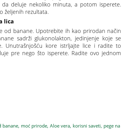
i da deluje nekoliko minuta, a potom isperete.
 željenih rezultata.
 lica
e od banane. Upotrebite ih kao prirodan način
nane sadrži glukonolakton, jedinjenje koje se
. Unutrašnjošću kore istrljajte lice i radite to
luje pre nego što isperete. Radite ovo jednom
ega na licu na prirodan i jednostavan način
d banane,
moć prirode,
Aloe vera,
korisni saveti,
pege na