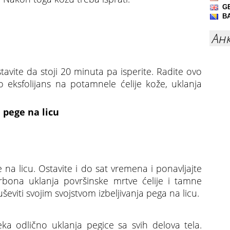
Ан
avite da stoji 20 minuta pa isperite. Radite ovo
o eksfolijans na potamnele ćelije kože, uklanja
 pege na licu
na licu. Ostavite i do sat vremena i ponavljajte
bona uklanja površinske mrtve ćelije i tamne
uševiti svojim svojstvom izbeljivanja pega na licu.
eka odlično uklanja pegice sa svih delova tela.