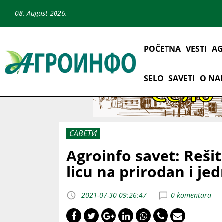
08. August 2026.
POČETNA
VESTI
AG
SELO
SAVETI
O N
САВЕТИ
Agroinfo savet: Reši
licu na prirodan i j
2021-07-30 09:26:47
0 komentara