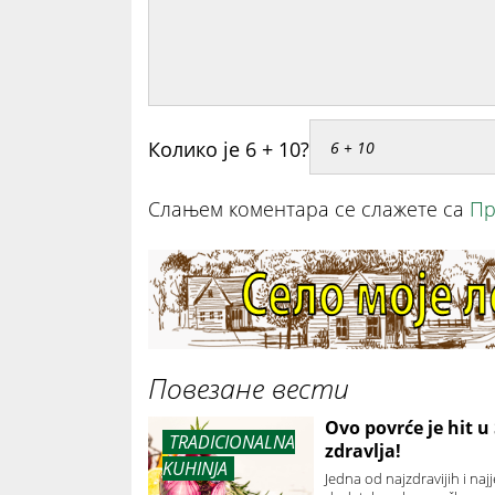
Колико је 6 + 10?
Слањем коментара се слажете са
Пр
Повезане вести
Ovo povrće je hit u
TRADICIONALNA
zdravlja!
KUHINJA
Jedna od najzdravijih i naj