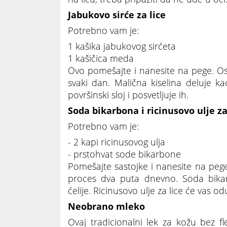
Jabukovo sirće za lice
Potrebno vam je:
1 kašika jabukovog sirćeta
1 kašičica meda
Ovo pomešajte i nanesite na pege. Ost
svaki dan. Malična kiselina deluje ka
površinski sloj i posvetljuje ih.
Soda bikarbona i ricinusovo ulje za
Potrebno vam je:
- 2 kapi ricinusovog ulja
- prstohvat sode bikarbone
Pomešajte sastojke i nanesite na pege 
proces dva puta dnevno. Soda bikar
ćelije. Ricinusovo ulje za lice će vas od
Neobrano mleko
Ovaj tradicionalni lek za kožu bez fl