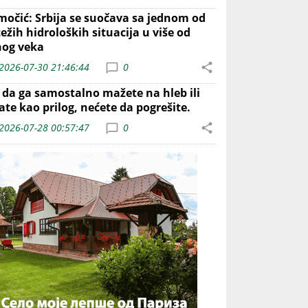
močić: Srbija se suočava sa jednom od
ežih hidroloških situacija u više od
nog veka
2026-07-30 21:46:44
0
o da ga samostalno mažete na hleb ili
ate kao prilog, nećete da pogrešite.
2026-07-28 00:57:47
0