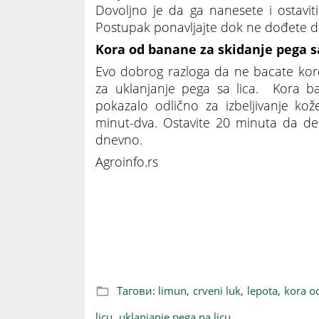
Dovoljno je da ga nanesete i ostavit
Postupak ponavljajte dok ne dođete do
Kora od banane za skidanje pega sa
Evo dobrog razloga da ne bacate kor
za uklanjanje pega sa lica. Kora ba
pokazalo odlično za izbeljivanje kože
minut-dva. Ostavite 20 minuta da de
dnevno.
Agroinfo.rs
Agroinfo savet: Rešite se nepoželjnih p
Тагови:
limun,
crveni luk,
lepota,
kora o
licu,
uklanjanje pega na licu,