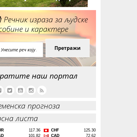
Речник израза за људске
собине и карактере
Претражи
ратите наш портал
еменска прогноза
рсна листа