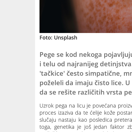
Foto: Unsplash
Pege se kod nekoga pojavljuju
i telu od najranijeg detinjstv
'tačkice' često simpatične, m
poželeli da imaju čisto lice
da se rešite različitih vrsta 
Uzrok pega na licu je povećana proiz
proces izaziva da te ćelije kože pos
slučaju nastaju kao posledica preter
toga, genetika je još jedan faktor 