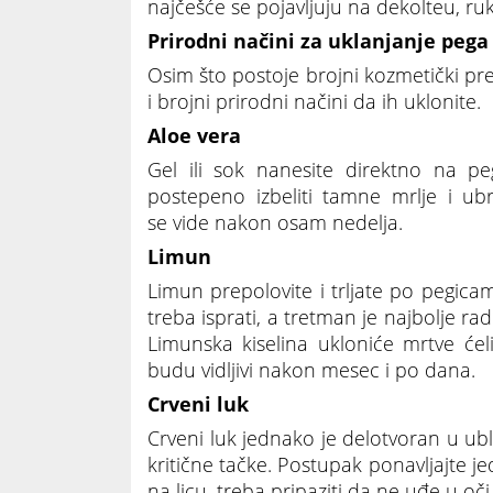
najčešće se pojavljuju na dekolteu, r
Prirodni načini za uklanjanje pega
Osim što postoje brojni kozmetički pre
i brojni prirodni načini da ih uklonite.
Aloe vera
Gel ili sok nanesite direktno na 
postepeno izbeliti tamne mrlje i ubr
se vide nakon osam nedelja.
Limun
Limun prepolovite i trljate po pegic
treba isprati, a tretman je najbolje ra
Limunska kiselina ukloniće mrtve ćelije
budu vidljivi nakon mesec i po dana.
Crveni luk
Crveni luk jednako je delotvoran u ubl
kritične tačke. Postupak ponavljajte 
na licu, treba pripaziti da ne uđe u oč