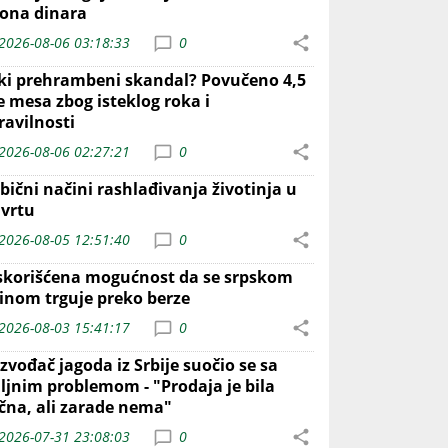
iona dinara
2026-08-06 03:18:33
0
iki prehrambeni skandal? Povučeno 4,5
e mesa zbog isteklog roka i
ravilnosti
2026-08-06 02:27:21
0
bični načini rashlađivanja životinja u
 vrtu
2026-08-05 12:51:40
0
skorišćena mogućnost da se srpskom
inom trguje preko berze
2026-08-03 15:41:17
0
zvođač jagoda iz Srbije suočio se sa
iljnim problemom - "Prodaja je bila
ična, ali zarade nema"
2026-07-31 23:08:03
0