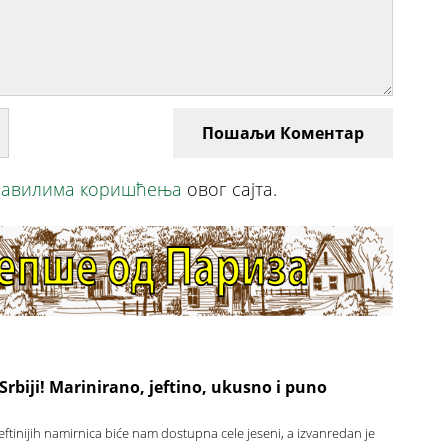
Пошаљи Коментар
авилима коришћења
овог сајта.
 Srbiji! Marinirano, jeftino, ukusno i puno
jeftinijih namirnica biće nam dostupna cele jeseni, a izvanredan je