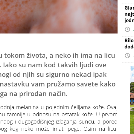
Gla
najt
jed
Bil
dod
 tokom života, a neko ih ima na licu
a. Iako su nam kod takvih ljudi ove
nogi od njih su sigurno nekad ipak
. U nastavku vam pružamo savete kako
pega na prirodan način.
vodnja melanina u pojednim ćelijama kože. Ovaj
tanu tamnije u odnosu na ostatak kože. U prvom
anaog i dugogodišnjeg izlaganja suncu, a pored
zbog kog neko može imati pege. Osim na licu,