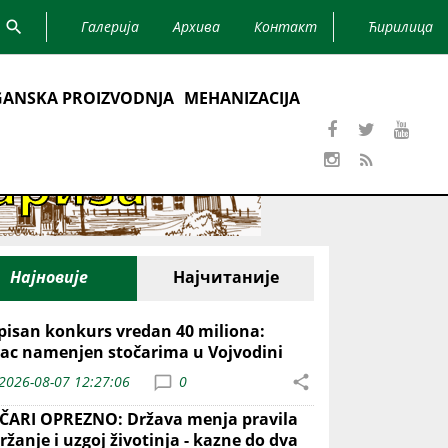
Галерија
Архива
Контакт
Ћирилица
ANSKA PROIZVODNJA
MEHANIZACIJA
Најновије
Најчитаније
pisan konkurs vredan 40 miliona:
ac namenjen stočarima u Vojvodini
2026-08-07 12:27:06
0
ČARI OPREZNO: Država menja pravila
ržanje i uzgoj životinja - kazne do dva