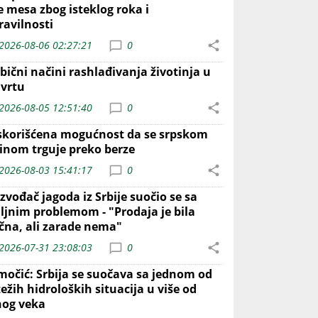
e mesa zbog isteklog roka i
ravilnosti
2026-08-06 02:27:21
0
bični načini rashlađivanja životinja u
 vrtu
2026-08-05 12:51:40
0
skorišćena mogućnost da se srpskom
inom trguje preko berze
2026-08-03 15:41:17
0
zvođač jagoda iz Srbije suočio se sa
iljnim problemom - "Prodaja je bila
ična, ali zarade nema"
2026-07-31 23:08:03
0
močić: Srbija se suočava sa jednom od
ežih hidroloških situacija u više od
nog veka