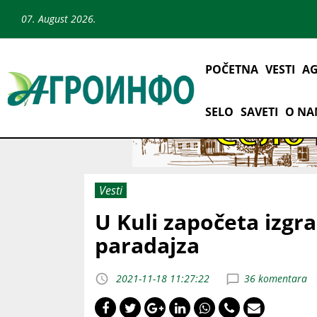
07. August 2026.
POČETNA
VESTI
AG
SELO
SAVETI
O N
Vesti
U Kuli započeta izgr
paradajza
2021-11-18 11:27:22
36 komentara