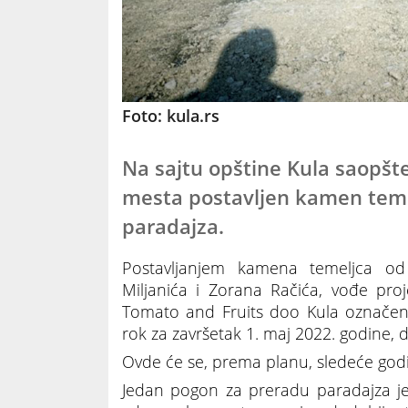
Foto: kula.rs
Na sajtu opštine Kula saopšte
mesta postavljen kamen temel
paradajza.
Postavljanjem kamena temeljca od
Miljanića i Zorana Račića, vođe pro
Tomato and Fruits doo Kula označen 
rok za završetak 1. maj 2022. godine, 
Ovde će se, prema planu, sledeće godi
Jedan pogon za preradu paradajza je