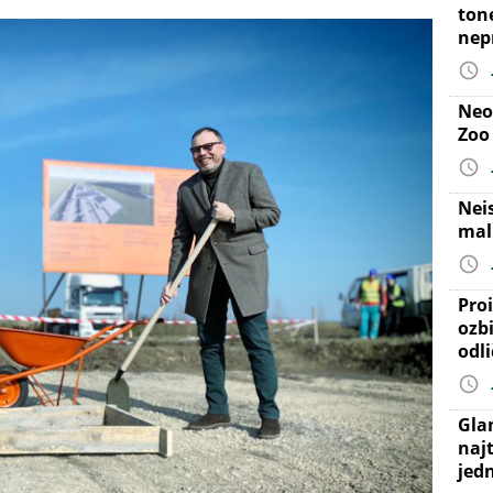
ton
nep
Neo
Zoo
Nei
mal
Proi
ozb
odl
Gla
najt
jed