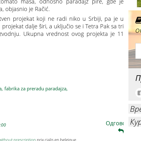
tomato masa, odnosno paradajz pire, gde je
, objasnio je Račić.
ven projekat koji ne radi niko u Srbiji, pa je u
rojekat dalje širi, a uključio se i Tetra Pak sa tri
о
vodnju. Ukupna vrednost ovog projekta je 11
reradu paradajza
П
a,
fabrika za preradu paradajza,
Вр
Ку
Одговори
:00
without prescription
prix cialis en belgique