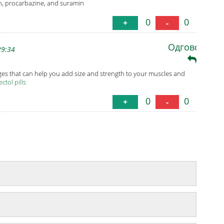
in, procarbazine, and suramin
0
0
+
-
Одговори
29:34
es that can help you add size and strength to your muscles and
ctol pills
0
0
+
-