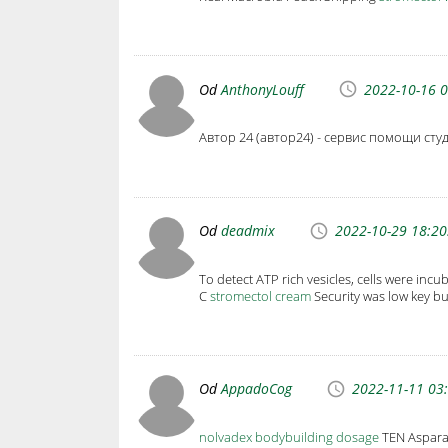
Od
AnthonyLouff
2022-10-16 0
Автор 24 (автор24) - сервис помощи студе
Od
deadmix
2022-10-29 18:20
To detect ATP rich vesicles, cells were in
C
stromectol cream
Security was low key but
Od
AppadoCog
2022-11-11 03
nolvadex bodybuilding dosage
TEN Asparag