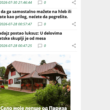
2026-07-30 21:46:44
0
o da ga samostalno mažete na hleb ili
ate kao prilog, nećete da pogrešite.
2026-07-28 00:57:47
0
adajz postao luksuz: U delovima
atske skuplji je od mesa
2026-07-28 00:47:25
0