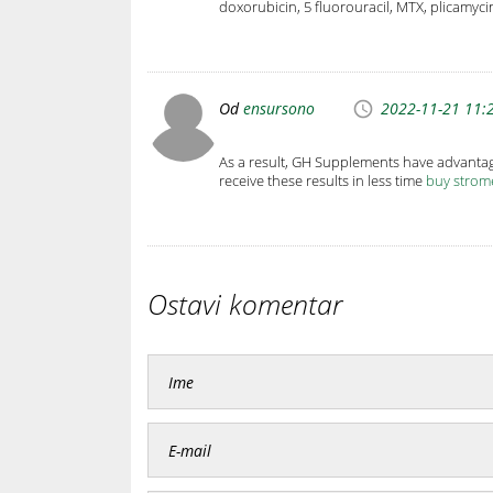
doxorubicin, 5 fluorouracil, MTX, plicamyc
Od
ensursono
2022-11-21 11:
As a result, GH Supplements have advantag
receive these results in less time
buy strome
Ostavi komentar