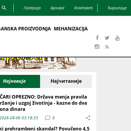
Галерија
Архива
Контакт
Ћирилица
ANSKA PROIZVODNJA
MEHANIZACIJA
Најновије
Најчитаније
ČARI OPREZNO: Država menja pravila
ržanje i uzgoj životinja - kazne do dva
iona dinara
2026-08-06 03:18:33
0
iki prehrambeni skandal? Povučeno 4,5