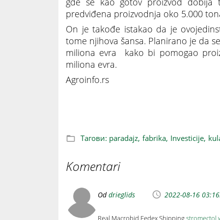
gde se kao gotov proizvod dobija 
predviđena proizvodnja oko 5.000 tona
On je takođe istakao da je ovojedinst
tome njihova šansa. Planirano je da se p
miliona evra kako bi pomogao proiz
miliona evra.
Agroinfo.rs
U Kuli započeta izgradnja fabrike za p
Тагови:
paradajz,
fabrika,
Investicije,
kul
Komentari
Od
drieglids
2022-08-16 03:16
Real Macrobid Fedex Shipping
stromectol 