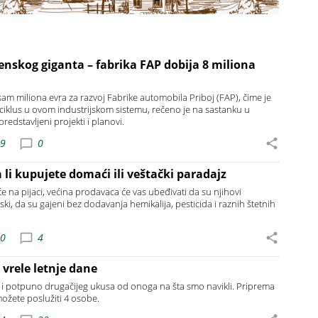
enskog giganta – fabrika FAP dobija 8 miliona
osam miliona evra za razvoj Fabrike automobila Priboj (FAP), čime je
 ciklus u ovom industrijskom sistemu, rečeno je na sastanku u
edstavljeni projekti i planovi.
59
0
 li kupujete domaći ili veštački paradajz
e na pijaci, većina prodavaca će vas ubeđivati da su njihovi
ki, da su gajeni bez dodavanja hemikalija, pesticida i raznih štetnih
40
4
vrele letnje dane
a i potpuno drugačijeg ukusa od onoga na šta smo navikli. Priprema
ožete poslužiti 4 osobe.