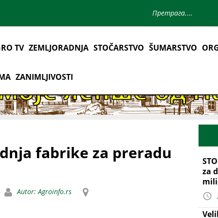
RO TV
ZEMLJORADNJA
STOČARSTVO
ŠUMARSTVO
ORG
AMA
ZANIMLJIVOSTI
adnja fabrike za preradu
STO
za d
mil
Autor: Agroinfo.rs
Vel