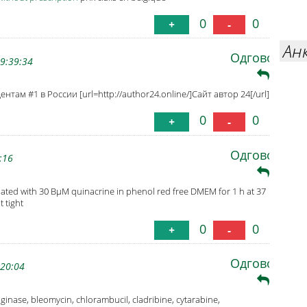
0
0
+
-
Ан
Одговори
9:39:34
нтам #1 в России [url=http://author24.online/]Сайт автор 24[/url]
0
0
+
-
Одговори
:16
cubated with 30 ВµM quinacrine in phenol red free DMEM for 1 h at 37
 tight
0
0
+
-
Одговори
:20:04
inase, bleomycin, chlorambucil, cladribine, cytarabine,