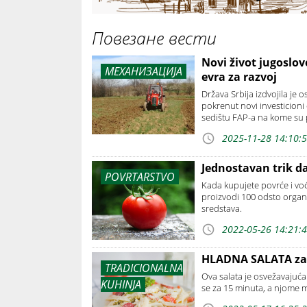
Повезане вести
Novi život jugoslov
МЕХАНИЗАЦИЈА
evra za razvoj
Država Srbija izdvojila je 
pokrenut novi investicioni
sedištu FAP-a na kome su pr
2025-11-28 14:10:
Jednostavan trik da
POVRTARSTVO
Kada kupujete povrće i voć
proizvodi 100 odsto organs
sredstava.
2022-05-26 14:21:
HLADNA SALATA za 
TRADICIONALNA
Ova salata je osvežavajuć
KUHINJA
se za 15 minuta, a njome m