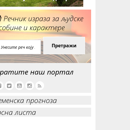
Речник израза за људске
собине и карактере
Претражи
ратите наш портал
еменска прогноза
рсна листа