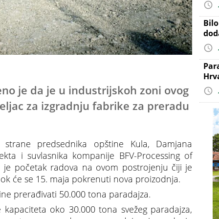
Bil
dod
Par
Hrv
no je da je u industrijskoh zoni ovog
jac za izgradnju fabrike za preradu
 strane predsednika opštine Kula, Damjana
jekta i suvlasnika kompanije BFV-Processing of
je početak radova na ovom postrojenju čiji je
dok će se 15. maja pokrenuti nova proizodnja.
ne prerađivati 50.000 tona paradajza.
 kapaciteta oko 30.000 tona svežeg paradajza,