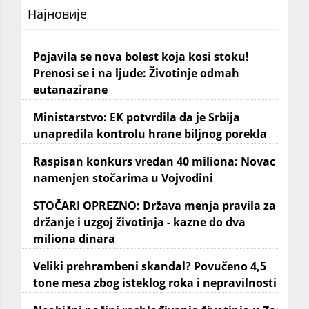
Најновије
Pojavila se nova bolest koja kosi stoku!
Prenosi se i na ljude: Životinje odmah
eutanazirane
Ministarstvo: EK potvrdila da je Srbija
unapredila kontrolu hrane biljnog porekla
Raspisan konkurs vredan 40 miliona: Novac
namenjen stočarima u Vojvodini
STOČARI OPREZNO: Država menja pravila za
držanje i uzgoj životinja - kazne do dva
miliona dinara
Veliki prehrambeni skandal? Povučeno 4,5
tone mesa zbog isteklog roka i nepravilnosti