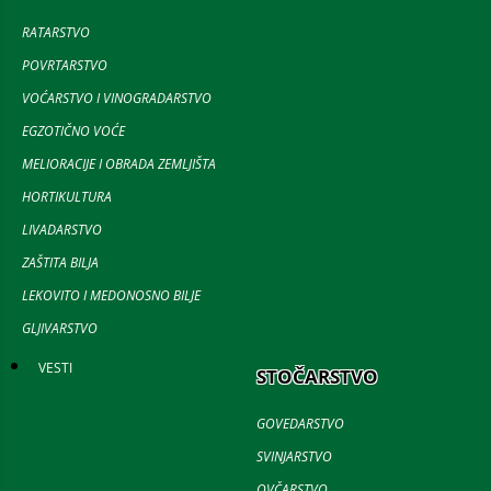
RATARSTVO
POVRTARSTVO
VOĆARSTVO I VINOGRADARSTVO
EGZOTIČNO VOĆE
MELIORACIJE I OBRADA ZEMLJIŠTA
HORTIKULTURA
LIVADARSTVO
ZAŠTITA BILJA
LEKOVITO I MEDONOSNO BILJE
GLJIVARSTVO
VESTI
STOČARSTVO
GOVEDARSTVO
SVINJARSTVO
OVČARSTVO