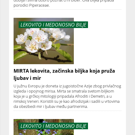
dobija i svima dobro poznat crni biber. Ova biljka pripada
porodici Piperaceae.
LEKOVITO I MEDONOSNO BILJE
MIRTA lekovita, začinska biljka koja pruža
ljubav i mir
U južnu Evropu je doneta iz jugoistočne Azije zbog privlačnog
izgleda i opojnog mirisa. Mirta se smatrala svetom biljkom
koja je u grčkoj mitologiji pripadala Afroditi i Demetri, a u
rimskoj Veneri. Koristili su je kao afrodizijak i sadili u vrtovima
da obezbedi mir i ljubav među partnerima.
LEKOVITO I MEDONOSNO BILJE