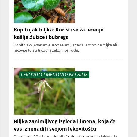
Kopitnjak biljka: Koristi se za lečenje
kašlja,žutice i bubrega
Kopitnjak ( Asarum europaeum ) spada u otrovne biljke ali i
lekovite to su ti čudni zakoni prirode.
LEKOVITO I MEDONOSNO BILJE
Biljka zanimljivog izgleda i imena, koja će
vas iznenaditi svojom lekovitošću
Petrov krst ( Paris quadrifolia ) pripada porodici slakova. Iz