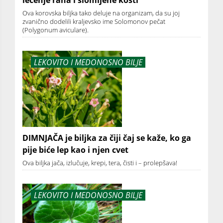
Ova korovska biljka tako deluje na organizam, da su joj
zvanično dodelili kraljevsko ime Solomonov pečat
(Polygonum aviculare).
LEKOVITO I MEDONOSNO BILJE
DIMNJAČA je biljka za čiji čaj se kaže, ko ga
pije biće lep kao i njen cvet
Ova biljka jača, izlučuje, krepi, tera, čisti i – prolepšava!
LEKOVITO I MEDONOSNO BILJE