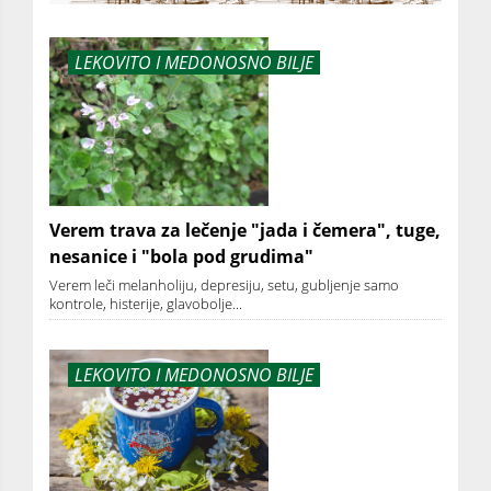
LEKOVITO I MEDONOSNO BILJE
Verem trava za lečenje "jada i čemera", tuge,
nesanice i "bola pod grudima"
Verem leči melanholiju, depresiju, setu, gubljenje samo
kontrole, histerije, glavobolje...
LEKOVITO I MEDONOSNO BILJE