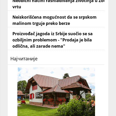
Neobični načini rashlađivanja životinja u Zoo
vrtu
Neiskorišćena mogućnost da se srpskom
malinom trguje preko berze
Proizvođač jagoda iz Srbije suočio se sa
ozbiljnim problemom - "Prodaja je bila
odlična, ali zarade nema"
Најчитаније