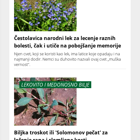
Čestolavica narodni lek za lecenje raznih
bolesti, čak i utiče na pobojšanje memorije
Njen cvet, koji se koristi kao lek, ima latice koje opadaju i na
najmanji dodir. Nemci su duhovito nazvali ovaj cvet „muška
vernost".
LEKOVITO I MEDONOSNO BILJE
Biljka troskot ili 'Solomonov pečat' za
lečenje rana i slomljene kosti