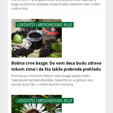
duge podzemne stabljike izrasta kratak nadzemni deo s četiri
ovalna lista.
LEKOVITO I MEDONOSNO BILJE
Bobice crne bazge: Da vam deca budu zdrava
tokom zime i da što lakše prebrode prehladu
Poznata po mirisnom belom cvetu bazga spada među
najpopularnije lekovite biljke. Nalazimo je uz gotovo sve
seoske kuće čak i u malim kućnim vrtovima.
LEKOVITO I MEDONOSNO BILJE