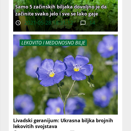
Samo 5 začinskih biljaka dovoljno je da
začinite svako jelo i sve se lako gaje
2021-05-28 18:31:12
14
LEKOVITO I MEDONOSNO BILJE
Livadski geranijum: Ukrasna biljka brojnih
lekovitih svojstava