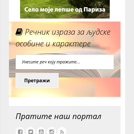
Речник израза за људске
особине и карактере
Претражи
Пратите наш портал