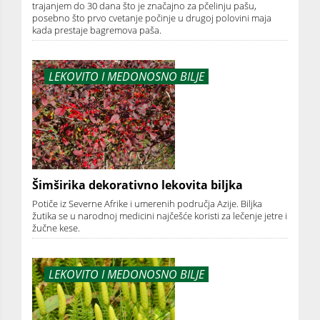
trajanjem do 30 dana što je značajno za pčelinju pašu,
posebno što prvo cvetanje počinje u drugoj polovini maja
kada prestaje bagremova paša.
LEKOVITO I MEDONOSNO BILJE
Šimširika dekorativno lekovita biljka
Potiče iz Severne Afrike i umerenih područja Azije. Biljka
žutika se u narodnoj medicini najčešće koristi za lečenje jetre i
žučne kese.
LEKOVITO I MEDONOSNO BILJE