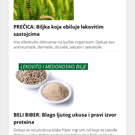
PREČICA: Biljka koja obiluje lekovitim
sastojcima
Ima višestruko delovanje na ljudski organizam. Djeluje kao
antireumatik, dermetik, diuretik, laksativ i sekretolik.
LEKOVITO I MEDONOSNO BILJE
BELI BIBER: Blago ljutog ukusa i pravi izvor
proteina
Dobija se od plodova biljke Piper nigrum, od koje se takođe