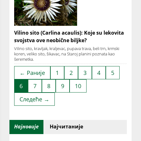
Vilino sito (Carlina acaulis): Koje su lekovita
svojstva ove neobične biljke?
Vilino sito, kravljak, kraljevac, pupava trava, beli trn, krmski
koren, veliko sito, šikavac, na Staroj planini poznata kao
šeremetka.
← Раније
1
2
3
4
5
6
7
8
9
10
Следеће →
Најновије
Најчитаније