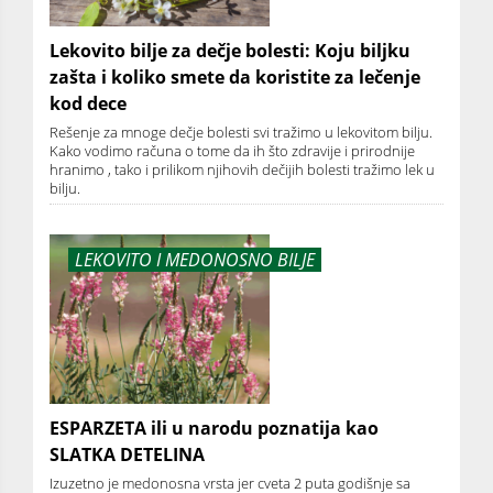
Lekovito bilje za dečje bolesti: Koju biljku
zašta i koliko smete da koristite za lečenje
kod dece
Rešenje za mnoge dečje bolesti svi tražimo u lekovitom bilju.
Kako vodimo računa o tome da ih što zdravije i prirodnije
hranimo , tako i prilikom njihovih dečijih bolesti tražimo lek u
bilju.
LEKOVITO I MEDONOSNO BILJE
ESPARZETA ili u narodu poznatija kao
SLATKA DETELINA
Izuzetno je medonosna vrsta jer cveta 2 puta godišnje sa