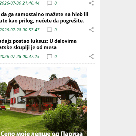
2026-07-30 21:46:44
0
o da ga samostalno mažete na hleb ili
ate kao prilog, nećete da pogrešite.
2026-07-28 00:57:47
0
adajz postao luksuz: U delovima
atske skuplji je od mesa
2026-07-28 00:47:25
0