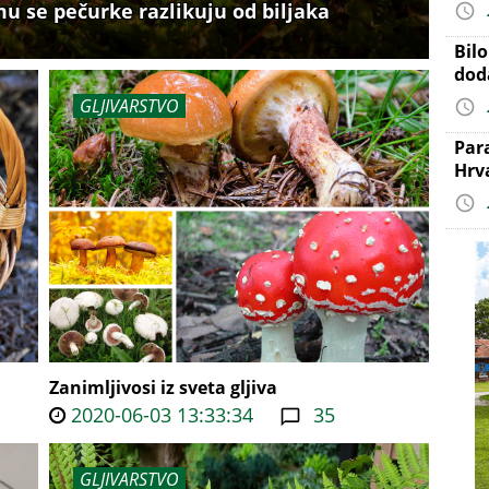
mu se pečurke razlikuju od biljaka
Bil
dod
GLJIVARSTVO
Par
Hrv
Zanimljivosi iz sveta gljiva
2020-06-03 13:33:34
35
GLJIVARSTVO