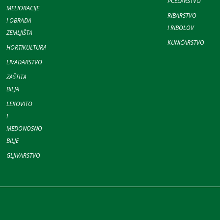
PČELARSTVO
MELIORACIJE
RIBARSTVO
I OBRADA
I RIBOLOV
ZEMLJIŠTA
KUNIĆARSTVO
HORTIKULTURA
LIVADARSTVO
ZAŠTITA
BILJA
LEKOVITO
I
MEDONOSNO
BILJE
GLJIVARSTVO