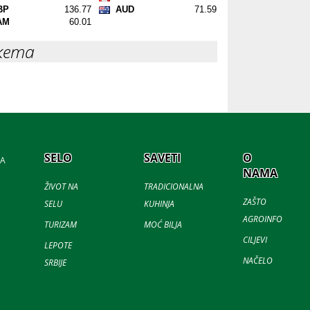
кета
SELO
SAVETI
O
JA
NAMA
ŽIVOT NA
TRADICIONALNA
ZAŠTO
SELU
KUHINJA
AGROINFO
TURIZAM
MOĆ BILJA
CILJEVI
LEPOTE
NAČELO
SRBIJE