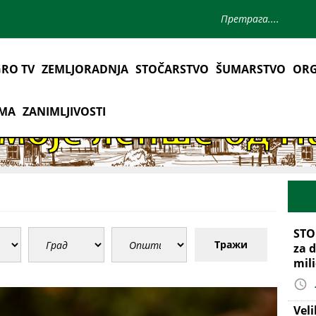
RO TV
ZEMLJORADNJA
STOČARSTVO
ŠUMARSTVO
ORG
AMA
ZANIMLJIVOSTI
STO
Тражи
za d
mil
Vel