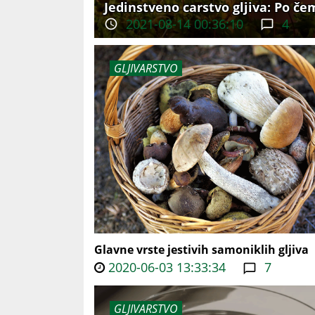
Jedinstveno carstvo gljiva: Po če
2021-08-14 00:36:10
4
GLJIVARSTVO
Glavne vrste jestivih samoniklih gljiva
2020-06-03 13:33:34
7
GLJIVARSTVO