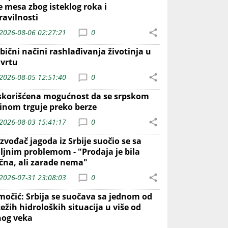
e mesa zbog isteklog roka i
ravilnosti
2026-08-06 02:27:21
0
bični načini rashlađivanja životinja u
 vrtu
2026-08-05 12:51:40
0
skorišćena mogućnost da se srpskom
inom trguje preko berze
2026-08-03 15:41:17
0
zvođač jagoda iz Srbije suočio se sa
iljnim problemom - "Prodaja je bila
ična, ali zarade nema"
2026-07-31 23:08:03
0
močić: Srbija se suočava sa jednom od
ežih hidroloških situacija u više od
nog veka