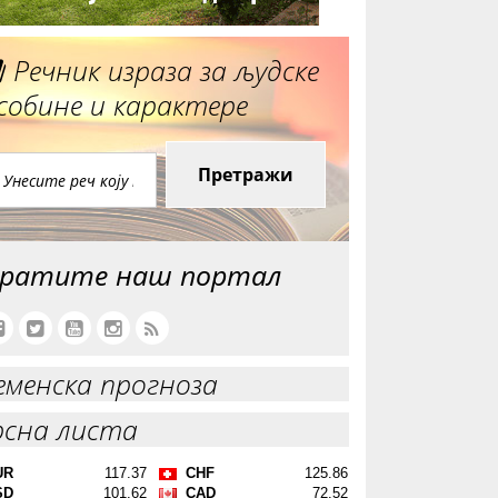
Речник израза за људске
собине и карактере
Претражи
ратите наш портал
еменска прогноза
рсна листа