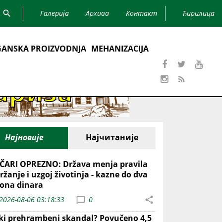
Галерија
Архива
Контакт
Ћирилица
ANSKA PROIZVODNJA
MEHANIZACIJA
Најновије
Најчитаније
ČARI OPREZNO: Država menja pravila
ržanje i uzgoj životinja - kazne do dva
iona dinara
2026-08-06 03:18:33
0
iki prehrambeni skandal? Povučeno 4,5