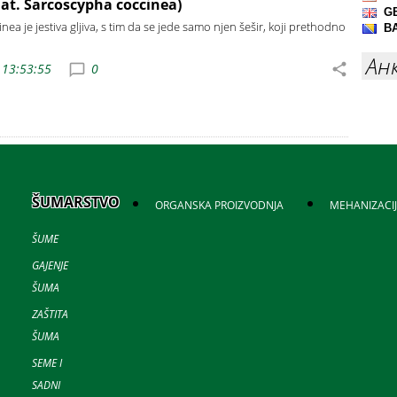
lat. Sarcoscypha coccinea)
ea je jestiva gljiva, s tim da se jede samo njen šešir, koji prethodno
Ан
 13:53:55
0
ŠUMARSTVO
ORGANSKA PROIZVODNJA
MEHANIZACI
ŠUME
GAJENJE
ŠUMA
ZAŠTITA
ŠUMA
SEME I
SADNI