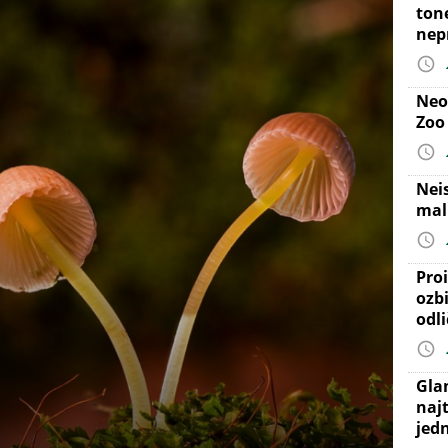
ton
nep
Neo
Zoo
Nei
mal
Proi
ozb
odl
Gla
najt
jed