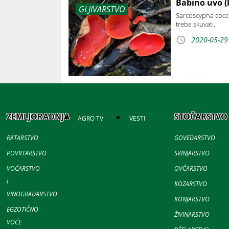
Babino uvo (
GLJIVARSTVO
Sarcoscypha coccin
treba skuvati.
2020-05-29
ZEMLJORADNJA
STOČARSTVO
AGRO TV
VESTI
RATARSTVO
GOVEDARSTVO
POVRTARSTVO
SVINJARSTVO
VOĆARSTVO
OVČARSTVO
I
KOZARSTVO
VINOGRADARSTVO
KONJARSTVO
EGZOTIČNO
ŽIVINARSTVO
VOĆE