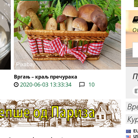
о
П
Вргањ – краљ пречурака
2020-06-03 13:33:34
10
Вр
Ку