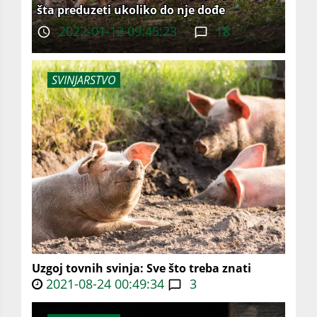
šta preduzeti ukoliko do nje dođe
2022-01-12 09:45:23
18
SVINJARSTVO
Uzgoj tovnih svinja: Sve što treba znati
2021-08-24 00:49:34
3