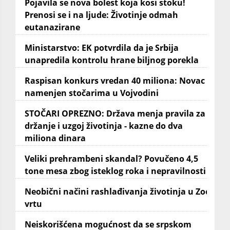
Pojavila se nova bolest koja kosi stoku!
Prenosi se i na ljude: Životinje odmah
eutanazirane
Ministarstvo: EK potvrdila da je Srbija
unapredila kontrolu hrane biljnog porekla
Raspisan konkurs vredan 40 miliona: Novac
namenjen stočarima u Vojvodini
STOČARI OPREZNO: Država menja pravila za
držanje i uzgoj životinja - kazne do dva
miliona dinara
Veliki prehrambeni skandal? Povučeno 4,5
tone mesa zbog isteklog roka i nepravilnosti
Neobični načini rashlađivanja životinja u Zoo
vrtu
Neiskorišćena mogućnost da se srpskom