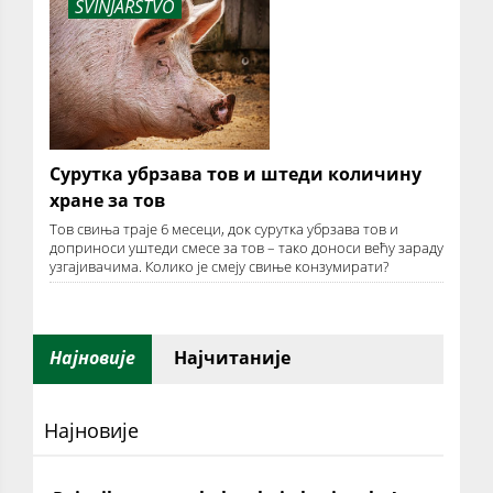
SVINJARSTVO
Сурутка убрзава тов и штеди количину
хране за тов
Тов свиња траје 6 месеци, док сурутка убрзава тов и
доприноси уштеди смесе за тов – тако доноси већу зараду
узгајивачима. Колико је смеју свиње конзумирати?
Најновије
Најчитаније
Најновије