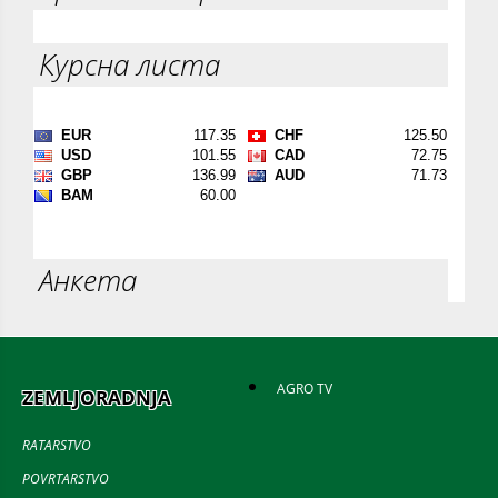
Курсна листа
Анкета
AGRO TV
ZEMLJORADNJA
RATARSTVO
POVRTARSTVO