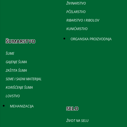
ŽIVINARSTVO
PČELARSTVO
RIBARSTVO I RIBOLOV
KUNIĆARSTVO
ORGANSKA PROIZVODNJA
ŠUMARSTVO
ŠUME
GAJENJE ŠUMA
ZAŠTITA ŠUMA
SEME I SADNI MATERIJAL
KORIŠĆENJE ŠUMA
LOVSTVO
MEHANIZACIJA
SELO
ŽIVOT NA SELU