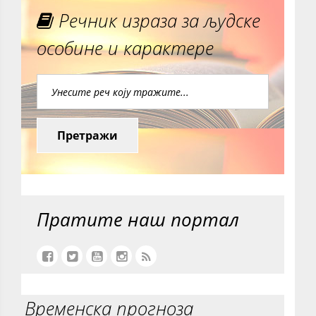
Речник израза за људске
особине и карактере
Претражи
Пратите наш портал
Временска прогноза