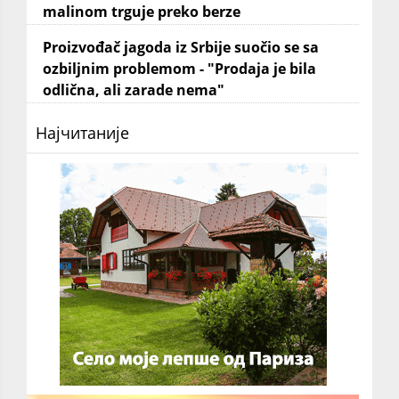
malinom trguje preko berze
Proizvođač jagoda iz Srbije suočio se sa
ozbiljnim problemom - "Prodaja je bila
odlična, ali zarade nema"
Најчитаније