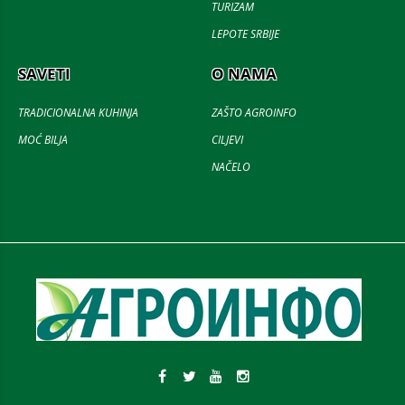
TURIZAM
LEPOTE SRBIJE
SAVETI
O NAMA
TRADICIONALNA KUHINJA
ZAŠTO AGROINFO
MOĆ BILJA
CILJEVI
NAČELO