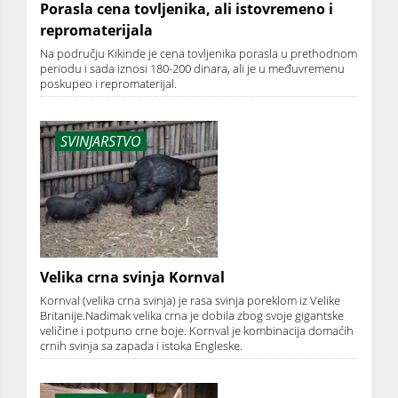
Porasla cena tovljenika, ali istovremeno i
repromaterijala
Na području Kikinde je cena tovljenika porasla u prethodnom
periodu i sada iznosi 180-200 dinara, ali je u međuvremenu
poskupeo i repromaterijal.
SVINJARSTVO
Velika crna svinja Kornval
Kornval (velika crna svinja) je rasa svinja poreklom iz Velike
Britanije.Nadimak velika crna je dobila zbog svoje gigantske
veličine i potpuno crne boje. Kornval je kombinacija domaćih
crnih svinja sa zapada i istoka Engleske.