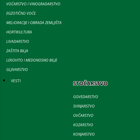
VOĆARSTVO I VINOGRADARSTVO
EGZOTIČNO VOĆE
MELIORACIJE I OBRADA ZEMLJIŠTA
HORTIKULTURA
LIVADARSTVO
ZAŠTITA BILJA
LEKOVITO I MEDONOSNO BILJE
GLJIVARSTVO
VESTI
STOČARSTVO
GOVEDARSTVO
SVINJARSTVO
OVČARSTVO
KOZARSTVO
KONJARSTVO