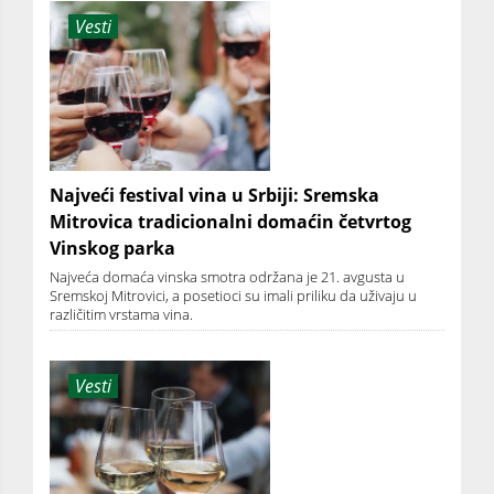
Vesti
Najveći festival vina u Srbiji: Sremska
Mitrovica tradicionalni domaćin četvrtog
Vinskog parka
Najveća domaća vinska smotra održana je 21. avgusta u
Sremskoj Mitrovici, a posetioci su imali priliku da uživaju u
različitim vrstama vina.
Vesti