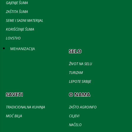
GAJENJE ŠUMA
ZAŠTITA ŠUMA
SEME I SADNI MATERIJAL
KORIŠĆENJE ŠUMA
LOVSTVO
MEHANIZACIJA
SELO
ŽIVOT NA SELU
TURIZAM
LEPOTE SRBIJE
SAVETI
O NAMA
TRADICIONALNA KUHINJA
ZAŠTO AGROINFO
MOĆ BILJA
CILJEVI
NAČELO