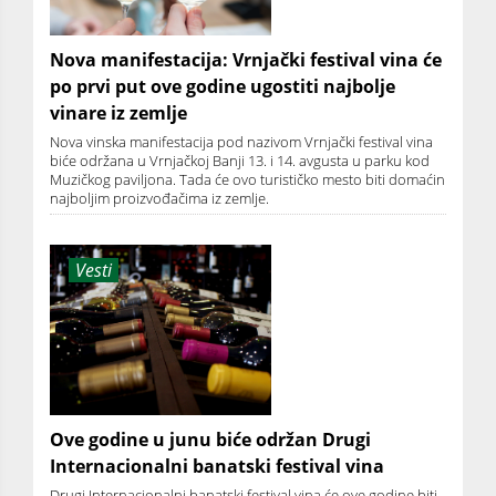
Nova manifestacija: Vrnjački festival vina će
po prvi put ove godine ugostiti najbolje
vinare iz zemlje
Nova vinska manifestacija pod nazivom Vrnjački festival vina
biće održana u Vrnjačkoj Banji 13. i 14. avgusta u parku kod
Muzičkog paviljona. Tada će ovo turističko mesto biti domaćin
najboljim proizvođačima iz zemlje.
Vesti
Ove godine u junu biće održan Drugi
Internacionalni banatski festival vina
Drugi Internacionalni banatski festival vina će ove godine biti