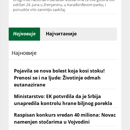
održan 24. juna u Zrenjaninu, u Karađorđevom parku, i
ponudiće vrlo zanimljiv sadržaj.
Најновије
Најчитаније
Најновије
Pojavila se nova bolest koja kosi stoku!
Prenosi se i na ljude: Životinje odmah
eutanazirane
Ministarstvo: EK potvrdila da je Srbija
unapredila kontrolu hrane biljnog porekla
Raspisan konkurs vredan 40 miliona: Novac
namenjen stočarima u Vojvodini