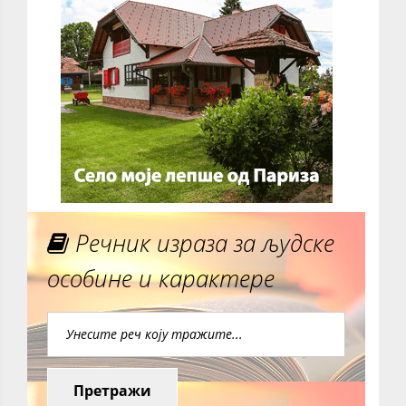
Речник израза за људске
особине и карактере
Претражи