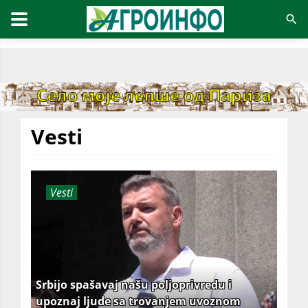
Vesti
Vesti
Srbijo spašavaj našu poljoprivredu i
upoznaj ljude sa trovanjem uvoznom