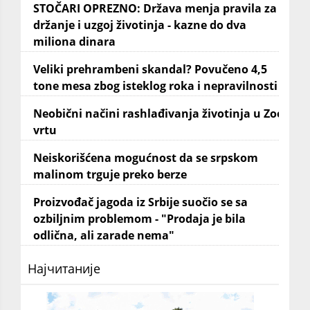
STOČARI OPREZNO: Država menja pravila za
držanje i uzgoj životinja - kazne do dva
miliona dinara
Veliki prehrambeni skandal? Povučeno 4,5
tone mesa zbog isteklog roka i nepravilnosti
Neobični načini rashlađivanja životinja u Zoo
vrtu
Neiskorišćena mogućnost da se srpskom
malinom trguje preko berze
Proizvođač jagoda iz Srbije suočio se sa
ozbiljnim problemom - "Prodaja je bila
odlična, ali zarade nema"
Најчитаније