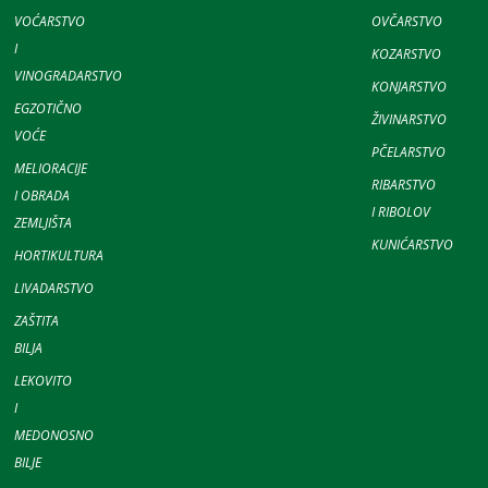
VOĆARSTVO
OVČARSTVO
I
KOZARSTVO
VINOGRADARSTVO
KONJARSTVO
EGZOTIČNO
ŽIVINARSTVO
VOĆE
PČELARSTVO
MELIORACIJE
RIBARSTVO
I OBRADA
I RIBOLOV
ZEMLJIŠTA
KUNIĆARSTVO
HORTIKULTURA
LIVADARSTVO
ZAŠTITA
BILJA
LEKOVITO
I
MEDONOSNO
BILJE