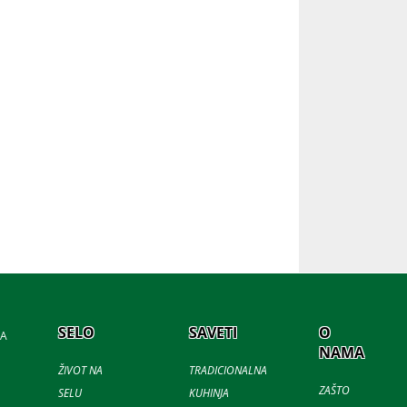
SELO
SAVETI
O
JA
NAMA
ŽIVOT NA
TRADICIONALNA
ZAŠTO
SELU
KUHINJA