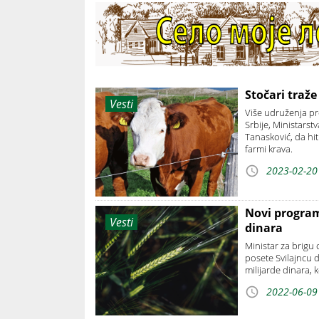
Stočari traž
Vesti
Više udruženja pro
Srbije, Ministarst
Tanasković, da hi
farmi krava.
2023-02-20
Novi progra
Vesti
dinara
Ministar za brigu 
posete Svilajncu
milijarde dinara, k
2022-06-09