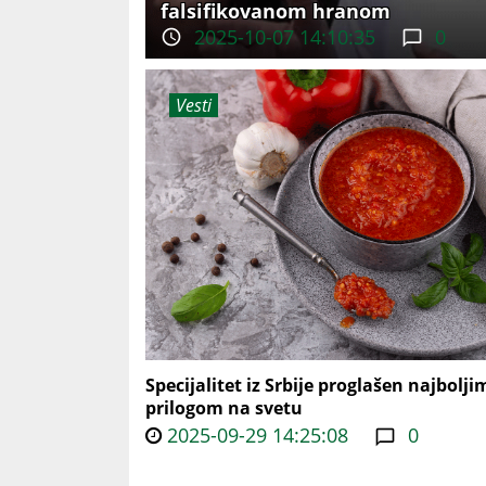
falsifikovanom hranom
2025-10-07 14:10:35
0
Vesti
Specijalitet iz Srbije proglašen najbolji
prilogom na svetu
2025-09-29 14:25:08
0