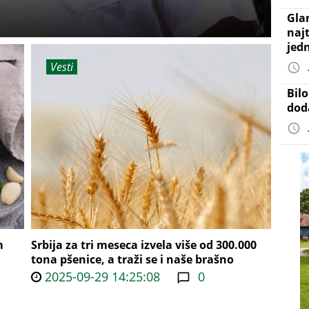
Gla
najt
jed
Vesti
Bil
dod
m
Srbija za tri meseca izvela više od 300.000
tona pšenice, a traži se i naše brašno
2025-09-29 14:25:08
0