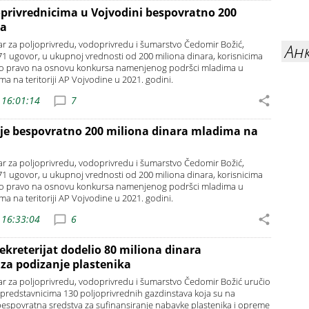
privrednicima u Vojvodini bespovratno 200
ra
tar za poljoprivredu, vodoprivredu i šumarstvo Čedomir Božić,
Ан
71 ugovor, u ukupnoj vrednosti od 200 miliona dinara, korisnicima
 ovo pravo na osnovu konkursa namenjenog podršci mladima u
a na teritoriji AP Vojvodine u 2021. godini.
 16:01:14
7
je bespovratno 200 miliona dinara mladima na
tar za poljoprivredu, vodoprivredu i šumarstvo Čedomir Božić,
71 ugovor, u ukupnoj vrednosti od 200 miliona dinara, korisnicima
 ovo pravo na osnovu konkursa namenjenog podršci mladima u
a na teritoriji AP Vojvodine u 2021. godini.
 16:33:04
6
ekreterijat dodelio 80 miliona dinara
za podizanje plastenika
tar za poljoprivredu, vodoprivredu i šumarstvo Čedomir Božić uručio
predstavnicima 130 poljoprivrednih gazdinstava koja su na
espovratna sredstva za sufinansiranje nabavke plastenika i opreme