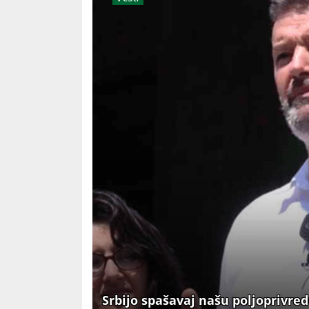
Srbijo spašavaj našu poljoprivre