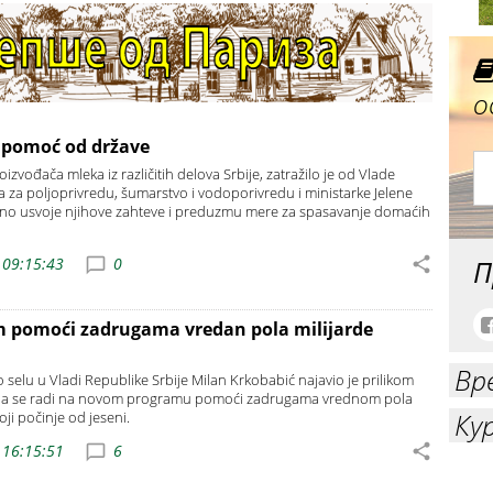
о
e pomoć od države
izvođača mleka iz različitih delova Srbije, zatražilo je od Vlade
va za poljoprivredu, šumarstvo i vodoporivredu i ministarke Jelene
tno usvoje njihove zahteve i preduzmu mere za spasavanje domaćih
 09:15:43
0
П
m pomoći zadrugama vredan pola milijarde
Вр
o selu u Vladi Republike Srbije Milan Krkobabić najavio je prilikom
 da se radi na novom programu pomoći zadrugama vrednom pola
Ку
oji počinje od jeseni.
 16:15:51
6