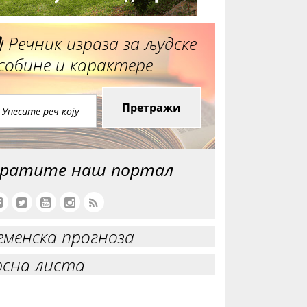
Речник израза за људске
собине и карактере
Претражи
ратите наш портал
еменска прогноза
рсна листа