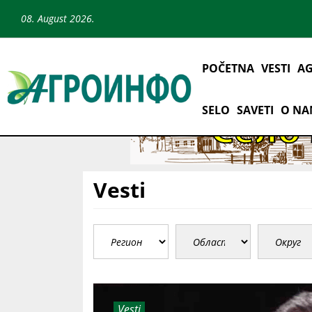
08. August 2026.
POČETNA
VESTI
AG
SELO
SAVETI
O N
Vesti
Vesti