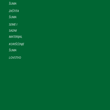
ŠUMA
ZAŠTITA
ŠUMA
SEME I
SADNI
MATERIJAL
KORIŠĆENJE
ŠUMA
LOVSTVO