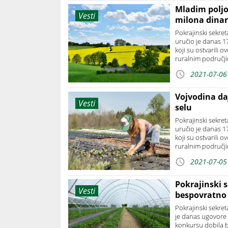
Mladim poljo
Vesti
milona dina
Pokrajinski sekre
uručio je danas 1
koji su ostvarili
ruralnim područjim
2021-07-06
Vojvodina da
Vesti
selu
Pokrajinski sekre
uručio je danas 1
koji su ostvarili
ruralnim područjim
2021-07-05
Pokrajinski s
Vesti
bespovratno 
Pokrajinski sekre
je danas ugovore 
konkursu dobila b