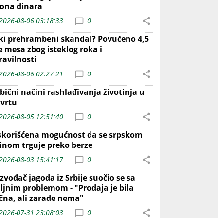
iona dinara
2026-08-06 03:18:33
0
iki prehrambeni skandal? Povučeno 4,5
e mesa zbog isteklog roka i
ravilnosti
2026-08-06 02:27:21
0
bični načini rashlađivanja životinja u
 vrtu
2026-08-05 12:51:40
0
skorišćena mogućnost da se srpskom
inom trguje preko berze
2026-08-03 15:41:17
0
zvođač jagoda iz Srbije suočio se sa
iljnim problemom - "Prodaja je bila
ična, ali zarade nema"
2026-07-31 23:08:03
0