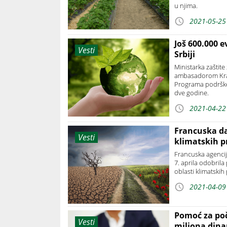
u njima.
2021-05-25
Još 600.000 e
Vesti
Srbiji
Ministarka zaštite
ambasadorom Kra
Programa podrške 
dve godine.
2021-04-22
Francuska daj
Vesti
klimatskih 
Francuska agencij
7. aprila odobrila
oblasti klimatski
2021-04-09
Pomoć za poče
Vesti
miliona dina