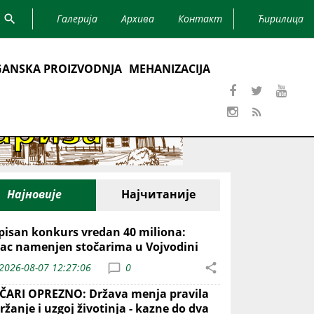
Галерија
Архива
Контакт
Ћирилица
ANSKA PROIZVODNJA
MEHANIZACIJA
Најновије
Најчитаније
pisan konkurs vredan 40 miliona:
ac namenjen stočarima u Vojvodini
2026-08-07 12:27:06
0
ČARI OPREZNO: Država menja pravila
ržanje i uzgoj životinja - kazne do dva