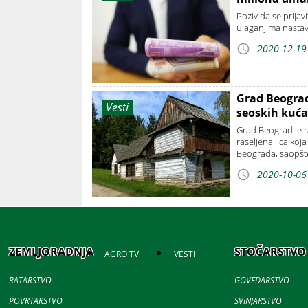
Poziv da se prijav
ulaganjima nasta
2020-12-19
Grad Beograd
Vesti
seoskih kuća 
Grad Beograd je r
raseljena lica koj
Beograda, saopšten
2020-10-06
ZEMLJORADNJA
STOČARSTVO
AGRO TV
VESTI
RATARSTVO
GOVEDARSTVO
POVRTARSTVO
SVINJARSTVO