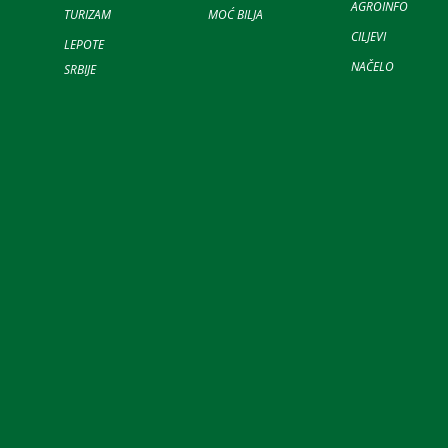
AGROINFO
TURIZAM
MOĆ BILJA
CILJEVI
LEPOTE
NAČELO
SRBIJE