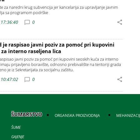
ite za naredni krug subvencija jer kancelarija za upravljanje javnim
vlja sa programom podrške
 17:36:40
0
 je raspisao javni poziv za pomoć pri kupovini
za interno raseljena lica
aspisao javni poziv za pomoć pri kupovini seoskih kuća za interno
a imaju prijavljeno boravište, odnosno prebivalište na teritoriji grada
o je iz Sekretarijata za socijalnu zaštitu.
 10:47:02
0
ŠUMARSTVO
ORGANSKA PROIZVODNJA
MEHANIZACI
ŠUME
GAJENJE