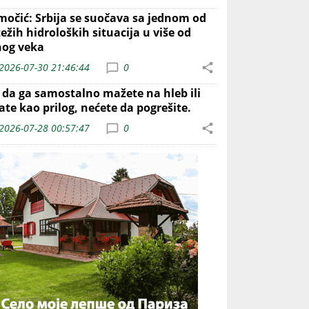
močić: Srbija se suočava sa jednom od
ežih hidroloških situacija u više od
nog veka
2026-07-30 21:46:44
0
o da ga samostalno mažete na hleb ili
ate kao prilog, nećete da pogrešite.
2026-07-28 00:57:47
0