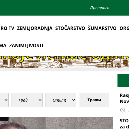
RO TV
ZEMLJORADNJA
STOČARSTVO
ŠUMARSTVO
ORG
AMA
ZANIMLJIVOSTI
Ras
Тражи
Nov
STO
za d