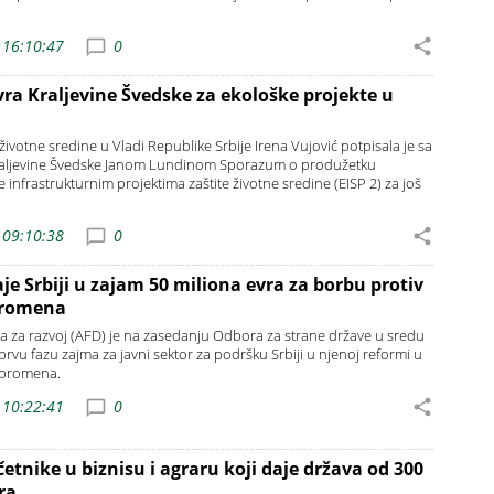
 16:10:47
0
vra Kraljevine Švedske za ekološke projekte u
 životne sredine u Vladi Republike Srbije Irena Vujović potpisala je sa
ljevine Švedske Janom Lundinom Sporazum o produžetku
infrastrukturnim projektima zaštite životne sredine (EISP 2) za još
 09:10:38
0
e Srbiji u zajam 50 miliona evra za borbu protiv
promena
a za razvoj (AFD) je na zasedanju Odbora za strane države u sredu
 prvu fazu zajma za javni sektor za podršku Srbiji u njenoj reformi u
h promena.
 10:22:41
0
tnike u biznisu i agraru koji daje država od 300
ra