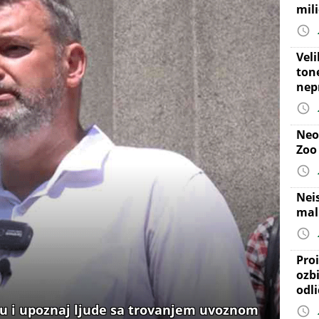
mil
Vel
ton
nep
Neo
Zoo
Nei
mal
Proi
ozb
odl
du i upoznaj ljude sa trovanjem uvoznom