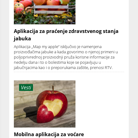
Aplikacija za praćenje zdravstvenog stanja
jabuka
Aplikacija „Map my apple“ isključivo je namenjena
proizvođačima jabuke a kada govorimo o njenoj primeni u
poljoprivrednoj proizvodnji pruža korisne informacije za
nedelju dana i to o bolestima koje se pojavljuju u
jabučnjacima kao i o preporukama zaštite, prenosi RTV.
Vesti
Mobilna aplikacija za voćare