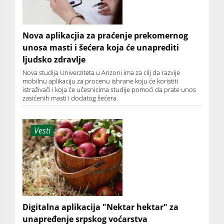
Nova aplikacjia za praćenje prekomernog
unosa masti i šećera koja će unaprediti
ljudsko zdravlje
Nova studija Univerziteta u Arizoni ima za cilj da razvije
mobilnu aplikaciju za procenu ishrane koju će koristiti
istraživači i koja će učesnicima studije pomoći da prate unos
zasićenih masti i dodatog šećera.
Vesti
Digitalna aplikacija "Nektar hektar" za
unapređenje srpskog voćarstva