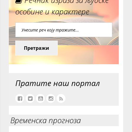
Речник израза за људске
особине и карактере
Претражи
Пратите наш портал
Временска прогноза