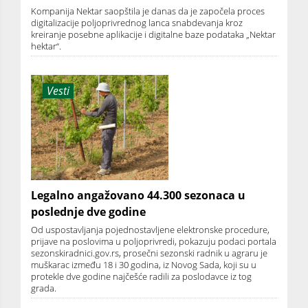
Kompanija Nektar saopštila je danas da je započela proces
digitalizacije poljoprivrednog lanca snabdevanja kroz
kreiranje posebne aplikacije i digitalne baze podataka „Nektar
hektar“.
Vesti
Legalno angažovano 44.300 sezonaca u
poslednje dve godine
Od uspostavljanja pojednostavljene elektronske procedure,
prijave na poslovima u poljoprivredi, pokazuju podaci portala
sezonskiradnici.gov.rs, prosečni sezonski radnik u agraru je
muškarac između 18 i 30 godina, iz Novog Sada, koji su u
protekle dve godine najčešće radili za poslodavce iz tog
grada.