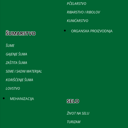
PČELARSTVO
RIBARSTVO I RIBOLOV
KUNIĆARSTVO
ORGANSKA PROIZVODNJA
ŠUMARSTVO
ŠUME
GAJENJE ŠUMA
ZAŠTITA ŠUMA
SEME I SADNI MATERIJAL
KORIŠĆENJE ŠUMA
LOVSTVO
MEHANIZACIJA
SELO
ŽIVOT NA SELU
TURIZAM