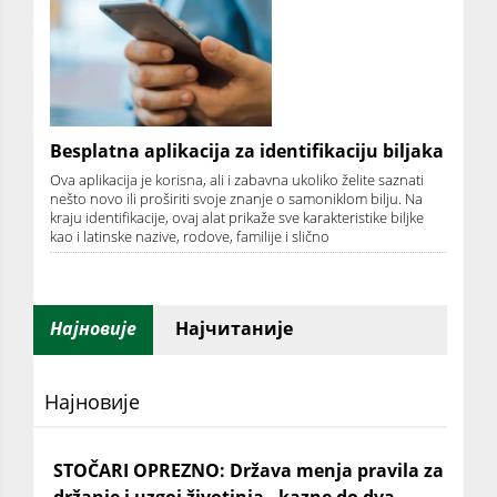
Besplatna aplikacija za identifikaciju biljaka
Ova aplikacija je korisna, ali i zabavna ukoliko želite saznati
nešto novo ili proširiti svoje znanje o samoniklom bilju. Na
kraju identifikacije, ovaj alat prikaže sve karakteristike biljke
kao i latinske nazive, rodove, familije i slično
Најновије
Најчитаније
Најновије
STOČARI OPREZNO: Država menja pravila za