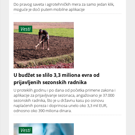
Do pravog saveta i agrotehničkih mera za samo jedan klik,
moguće je doći putem mobilne aplikacije
Vesti
U budžet se slilo 3,3 miliona evra od
prijavljenih sezonskih radnika
U proteklih godinu i po dana od početka primene zakona i
aplikacije za prijavljivanje sezonaca, angažovano je 37.000
sezonskih radnika, što je u državnu kasu po osnovu
naplaćenih poreza i doprinosa unelo oko 3,3 mil EUR,
odnosno oko 390 miliona dinara.
Vesti