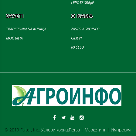
LEPOTE SRBIJE
SAVETI
O NAMA
TRADICIONALNA KUHINJA
ZAŠTO AGROINFO
MOĆ BILJA
CILJEVI
NAČELO
© 2019 Fajter, Inc.
Услови коришћења
|
Маркетинг
|
Импресум