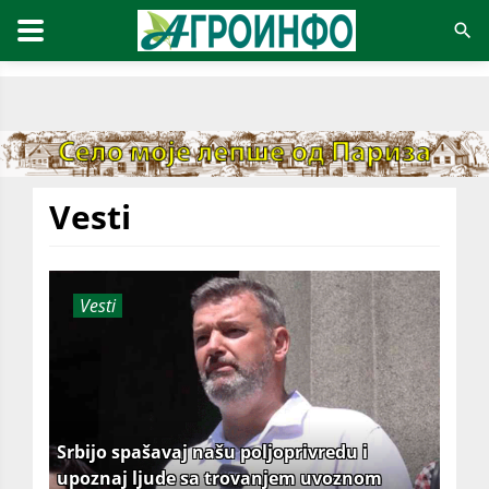
Vesti
Vesti
Srbijo spašavaj našu poljoprivredu i
upoznaj ljude sa trovanjem uvoznom