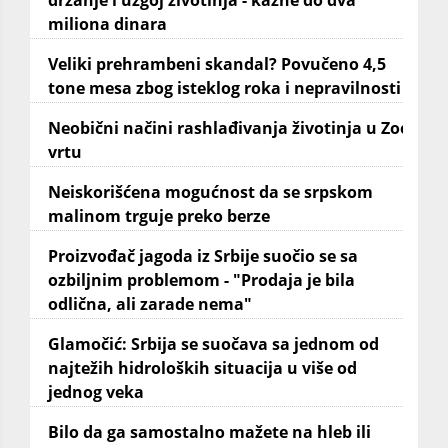
držanje i uzgoj životinja - kazne do dva
miliona dinara
Veliki prehrambeni skandal? Povučeno 4,5
tone mesa zbog isteklog roka i nepravilnosti
Neobični načini rashlađivanja životinja u Zoo
vrtu
Neiskorišćena mogućnost da se srpskom
malinom trguje preko berze
Proizvođač jagoda iz Srbije suočio se sa
ozbiljnim problemom - "Prodaja je bila
odlična, ali zarade nema"
Glamočić: Srbija se suočava sa jednom od
najtežih hidroloških situacija u više od
jednog veka
Bilo da ga samostalno mažete na hleb ili