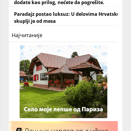
dodate kao prilog, nećete da pogrešite.
Paradajz postao luksuz: U delovima Hrvatske
skuplji je od mesa
Најчитаније