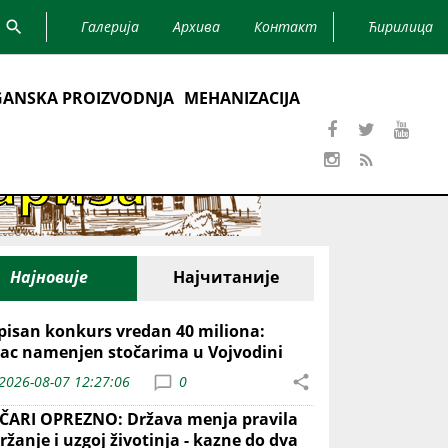
Галерија
Архива
Контакт
Ћирилица
ANSKA PROIZVODNJA
MEHANIZACIJA
Најновије
Најчитаније
pisan konkurs vredan 40 miliona:
ac namenjen stočarima u Vojvodini
2026-08-07 12:27:06
0
ČARI OPREZNO: Država menja pravila
ržanje i uzgoj životinja - kazne do dva