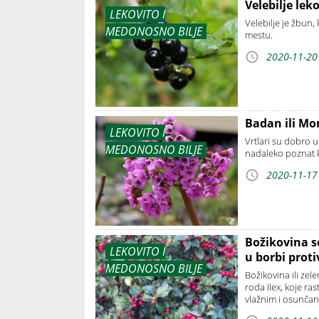
Velebilje leko
LEKOVITO I
Velebilje je žbun
MEDONOSNO BILJE
mestu.
2020-11-20
Badan ili Mon
LEKOVITO I
Vrtlari su dobro 
MEDONOSNO BILJE
nadaleko poznat 
2020-11-17
Božikovina s
LEKOVITO I
u borbi prot
MEDONOSNO BILJE
Božikovina ili zele
roda Ilex, koje r
vlažnim i osunča