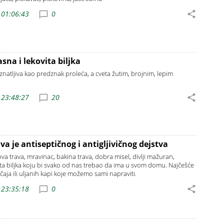
 01:06:43
0
asna i lekovita biljka
znatljiva kao predznak proleća, a cveta žutim, brojnim, lepim
 23:48:27
20
va je antiseptičnog i antigljivičnog dejstva
ova trava, mravinac, bakina trava, dobra misel, divlji mažuran,
ita biljka koju bi svako od nas trebao da ima u svom domu. Najčešće
 čaja ili uljanih kapi koje možemo sami napraviti.
 23:35:18
0