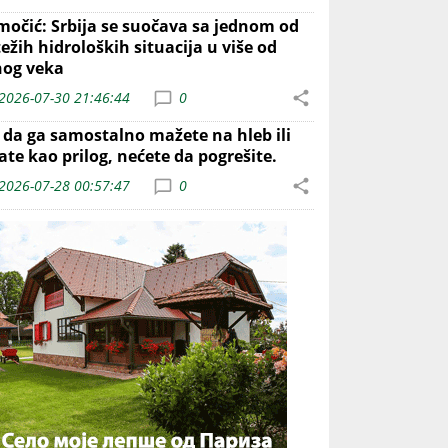
močić: Srbija se suočava sa jednom od
ežih hidroloških situacija u više od
nog veka
2026-07-30 21:46:44
0
o da ga samostalno mažete na hleb ili
ate kao prilog, nećete da pogrešite.
2026-07-28 00:57:47
0