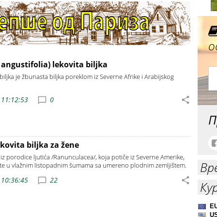
о
angustifolia) lekovita biljka
biljka je žbunasta biljka poreklom iz Severne Afrike i Arabijskog
 11:12:53
0
П
kovita biljka za žene
a iz porodice ljutića /Ranunculacea/, koja potiče iz Severne Amerike,
Вр
te u vlažnim listopadnim šumama sa umereno plodnim zemljištem.
 10:36:45
22
Ку