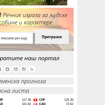
Речник израза за људске
собине и карактере
Претражи
ратите наш портал
еменска прогноза
рсна листа