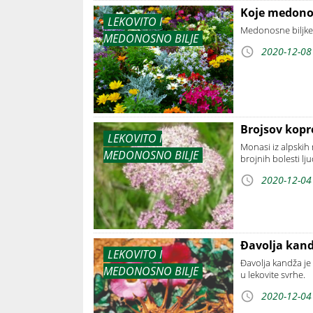
Koje medonosn
LEKOVITO I
Medonosne biljke 
MEDONOSNO BILJE
2020-12-08
Brojsov kopr
LEKOVITO I
Monasi iz alpskih
MEDONOSNO BILJE
brojnih bolesti ljud
2020-12-04
Đavolja kand
LEKOVITO I
Đavolja kandža je 
MEDONOSNO BILJE
u lekovite svrhe.
2020-12-04