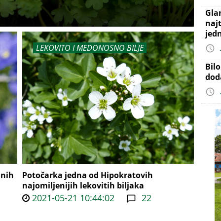
Gla
najt
jed
LEKOVITO I MEDONOSNO BILJE
Bil
dod
jnih
Potočarka jedna od Hipokratovih
najomiljenijih lekovitih biljaka
2021-05-21 10:44:02
22