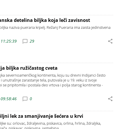
anska detelina biljka koja leči zavisnost
biljka naziva pueraria krpelj. Režanj Pueraria ima zaista jedinstvena
 11:25:39
29
ja biljka ružičastog cveta
biljka severnoameričkog kontinenta, koju su drevni Indijanci često
o i unutrašnje zarastanje tela, putovala je u 19. veku iz svoje
se pripitomila i postala deo vrtova i polja starog kontinenta -
 09:58:46
0
iljni lek za smanjivanje šećera u krvi
ljke su: orlovac, ždraljevina, piskavica, orlina, hrlina, ždraljika,
ozjača, piskavac, piskovina, jastrebina