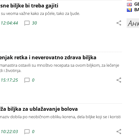
e biljke bi treba gajiti
su veoma važne kako za pčele, tako za ljude.
Ан
 12:04:44
30
enjak retka i neverovatno zdrava biljka
 manastira ostavili su mnoštvo recepata sa ovom biljkom, za lečenje
i i životinja.
 15:17:25
0
ža biljka za ublažavanje bolova
naziv dobila po neobičnom obliku korena, dela biljke koji se i koristi
 10:22:03
0