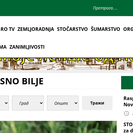
RO TV
ZEMLJORADNJA
STOČARSTVO
ŠUMARSTVO
ORG
AMA
ZANIMLJIVOSTI
SNO BILJE
Ras
Тражи
Nov
STO
za d