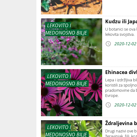
Kudzu ili Jap
LEKOVITO I
U botanici se ova 
MEDONOSNO BILJE
lekovita svojstva.
2020-12-02
Ehinacea divl
LEKOVITO I
Lepa i izdržljiva 
MEDONOSNO BILJE
koristili za spoljn
pradomovine da bi 
Evrope.
2020-12-02
Ždraljevina b
LEKOVITO I
Drugi nazivi ove bi
MEDONOSNO BILJE
žeravinjak, šilj, k