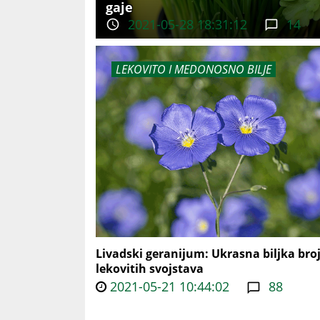
gaje
2021-05-28 18:31:12
14
LEKOVITO I MEDONOSNO BILJE
Livadski geranijum: Ukrasna biljka bro
lekovitih svojstava
2021-05-21 10:44:02
88