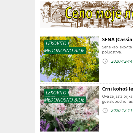
SENA (Cassia 
LEKOVITO I
Sena kao lekovita 
MEDONOSNO BILJE
poluostrva.
2020-12-14
Crni kohoš le
LEKOVITO I
Ova zeljasta biljk
MEDONOSNO BILJE
gde slobodno ras
2020-12-11