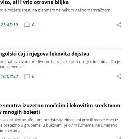
vito, ali i vrlo otrovna biljka
, koje možete sresti na planinam na nekom vlažnom i mračnom
 23:45:19
0
golski čaj i njegova lekovita dejstva
upoznati sa ovom predivnom biljka, iako pod drugim imenima. On je
kao kamenika.
 10:08:32
0
e smatra izuzetno moćnim i lekovitim sredstvom
iv mnogih bolesti
nika (lat. Ilex aquifolium) predstavlja zimzeleni grm ili manje drvo iz
aste pretežno u grupama, u bukovim i jelovim šumama, na umereno
nim mestima.