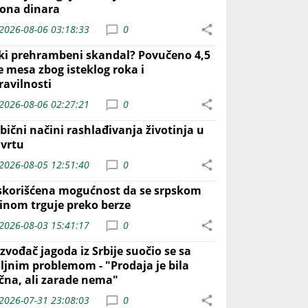
iona dinara
2026-08-06 03:18:33
0
iki prehrambeni skandal? Povučeno 4,5
e mesa zbog isteklog roka i
ravilnosti
2026-08-06 02:27:21
0
bični načini rashlađivanja životinja u
 vrtu
2026-08-05 12:51:40
0
skorišćena mogućnost da se srpskom
inom trguje preko berze
2026-08-03 15:41:17
0
zvođač jagoda iz Srbije suočio se sa
iljnim problemom - "Prodaja je bila
ična, ali zarade nema"
2026-07-31 23:08:03
0