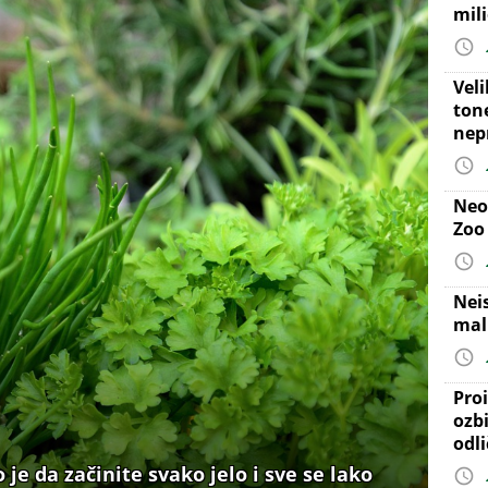
mil
Vel
ton
nep
Neo
Zoo
Nei
mal
Proi
ozb
odl
je da začinite svako jelo i sve se lako