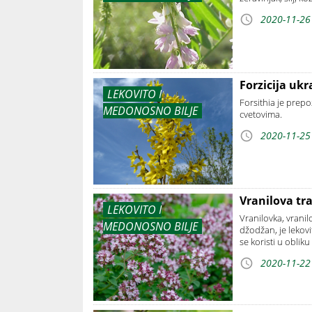
2020-11-26
Forzicija ukr
LEKOVITO I
Forsithia je prepo
MEDONOSNO BILJE
cvetovima.
2020-11-25
Vranilova tra
LEKOVITO I
Vranilovka, vranil
MEDONOSNO BILJE
džodžan, je lekov
se koristi u obliku
2020-11-22