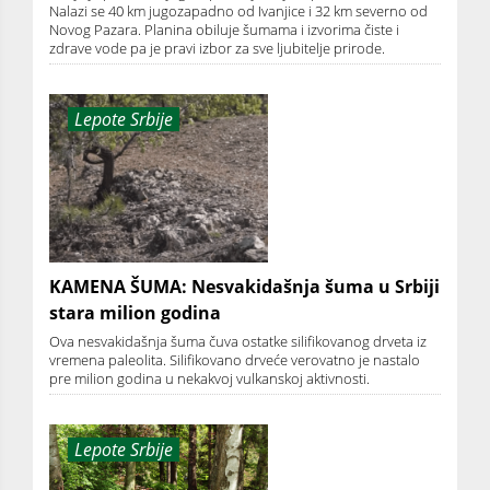
Nalazi se 40 km jugozapadno od Ivanjice i 32 km severno od
Novog Pazara. Planina obiluje šumama i izvorima čiste i
zdrave vode pa je pravi izbor za sve ljubitelje prirode.
Lepote Srbije
KAMENA ŠUMA: Nesvakidašnja šuma u Srbiji
stara milion godina
Ova nesvakidašnja šuma čuva ostatke silifikovanog drveta iz
vremena paleolita. Silifikovano drveće verovatno je nastalo
pre milion godina u nekakvoj vulkanskoj aktivnosti.
Lepote Srbije