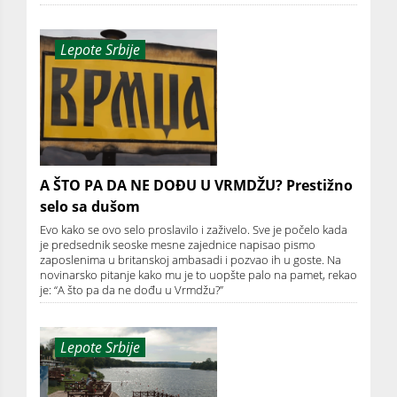
Lepote Srbije
A ŠTO PA DA NE DOĐU U VRMDŽU? Prestižno
selo sa dušom
Evo kako se ovo selo proslavilo i zaživelo. Sve je počelo kada
je predsednik seoske mesne zajednice napisao pismo
zaposlenima u britanskoj ambasadi i pozvao ih u goste. Na
novinarsko pitanje kako mu je to uopšte palo na pamet, rekao
je: “A što pa da ne dođu u Vrmdžu?”
Lepote Srbije