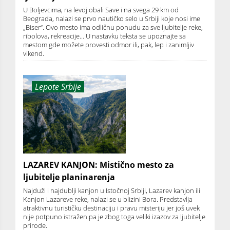
U Boljevcima, na levoj obali Save i na svega 29 km od
Beograda, nalazi se prvo nautičko selo u Srbiji koje nosi ime
„Biser“. Ovo mesto ima odličnu ponudu za sve ljubitelje reke,
ribolova, rekreacije... U nastavku teksta se upoznajte sa
mestom gde možete provesti odmor ili, pak, lep i zanimljiv
vikend.
Lepote Srbije
LAZAREV KANJON: Mistično mesto za
ljubitelje planinarenja
Najduži i najdublji kanjon u Istočnoj Srbiji, Lazarev kanjon ili
Kanjon Lazareve reke, nalazi se u blizini Bora. Predstavlja
atraktivnu turističku destinaciju i pravu misteriju jer još uvek
nije potpuno istražen pa je zbog toga veliki izazov za ljubitelje
prirode.