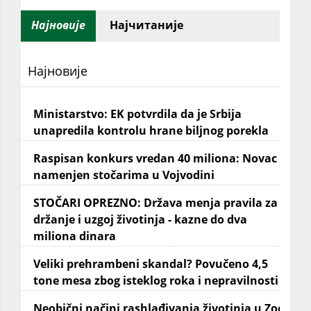
Најновије
Најчитаније
Најновије
Ministarstvo: EK potvrdila da je Srbija
unapredila kontrolu hrane biljnog porekla
Raspisan konkurs vredan 40 miliona: Novac
namenjen stočarima u Vojvodini
STOČARI OPREZNO: Država menja pravila za
držanje i uzgoj životinja - kazne do dva
miliona dinara
Veliki prehrambeni skandal? Povučeno 4,5
tone mesa zbog isteklog roka i nepravilnosti
Neobični načini rashlađivanja životinja u Zoo