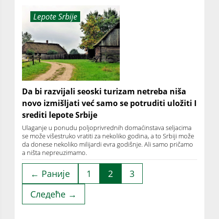
Lepote Srbije
Da bi razvijali seoski turizam netreba niša
novo izmišljati već samo se potruditi uložiti I
srediti lepote Srbije
Ulaganje u ponudu poljoprivrednih domaćinstava seljacima
se može višestruko vratiti za nekoliko godina, a to Srbiji može
da donese nekoliko milijardi evra godišnje. Ali samo pričamo
a ništa nepreuzimamo.
← Раније
1
2
3
Следеће →