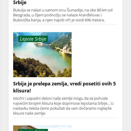
Srbije
Bukulja se nalazi u samom srcu Šumadije, na oko 80 km od
Beograda, u čijem podnožju se nalaze Aranđelovac i
Bukovička banja, a njen najviši vrh je visok 696 metara.
Lepote Srbije
Srbija je prelepa zemlja, vredi posetiti ovih 5
klisura!
Istočni i zapadni delovi naše zemlje mogu da se pohvale
najvećim brojem klisura koje doprinose lepotama Srbije... U
nastavku teksta ćemo pokušati da vam dočaramo najlepše
klisure naše zemlje.