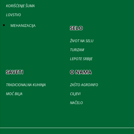
KORIŠĆENJE ŠUMA
LOVSTVO
MEHANIZACIJA
SELO
ŽIVOT NA SELU
TURIZAM
LEPOTE SRBIJE
SAVETI
O NAMA
TRADICIONALNA KUHINJA
ZAŠTO AGROINFO
MOĆ BILJA
CILJEVI
NAČELO