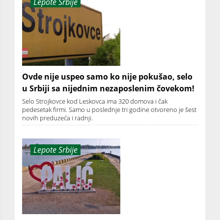
Lepote Srbije
Ovde nije uspeo samo ko nije pokušao, selo
u Srbiji sa nijednim nezaposlenim čovekom!
Selo Strojkovce kod Leskovca ima 320 domova i čak
pedesetak firmi. Samo u poslednje tri godine otvoreno je šest
novih preduzeća i radnji.
Lepote Srbije