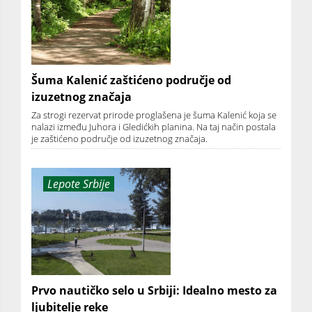
Šuma Kalenić zaštićeno područje od
izuzetnog značaja
Za strogi rezervat prirode proglašena je šuma Kalenić koja se
nalazi između Juhora i Gledićkih planina. Na taj način postala
je zaštićeno područje od izuzetnog značaja.
Lepote Srbije
Prvo nautičko selo u Srbiji: Idealno mesto za
ljubitelje reke