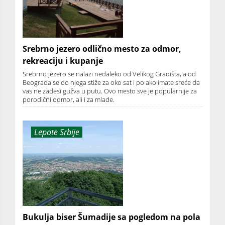
Srebrno jezero odlično mesto za odmor,
rekreaciju i kupanje
Srebrno jezero se nalazi nedaleko od Velikog Gradišta, a od
Beograda se do njega stiže za oko sat i po ako imate sreće da
vas ne zadesi gužva u putu. Ovo mesto sve je popularnije za
porodični odmor, ali i za mlade.
Lepote Srbije
Bukulja biser Šumadije sa pogledom na pola