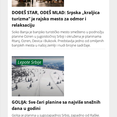
DOĐEŠ STAR, ODEŠ MLAD: Srpska „kraljica
turizma“ je rajsko mesto za odmor i
relaksaciju
Soko Banja je banjsko turističko mesto smešteno u podnožju
planine Ozren u jugoistočnoj Srbiji i okružena je planinama
Rtanj, Ozren, Devica i Bukovik. Predstavlja jedno od omiljenih
banjskih mesta u našoj zemlji i nudi brojne sadržaje.
Lepote Srbije
GOLIJA: Sve čari planine sa najviše snežnih
dana u godini
Golija je planina u jugozapadnoj Srbiji, zapadno od Raške.