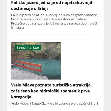
Palićko jezero jedna je od najatraktivnijih
destinacija u Srbiji
Palićko jezero nalazi se u Bačkoj, na 8 km od grada Subotice.
Prostire se na površini od 4, 6 kvadratnih kilometara.
Prosečna dubina jezera je 1, 9 metara, a najveća dubina je 3,
5 metara
Lepote Srbije
Vrelo Mlave poznata turistička atrakcija,
zaštićeno kao hidrološki spomenik prve
kategorije
Vrelo Mlave ili Žagubičko vrelo je izvor u severoistočnoj Srbiji