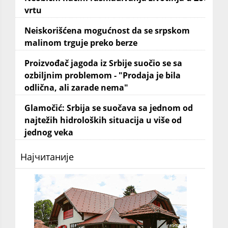
vrtu
Neiskorišćena mogućnost da se srpskom
malinom trguje preko berze
Proizvođač jagoda iz Srbije suočio se sa
ozbiljnim problemom - "Prodaja je bila
odlična, ali zarade nema"
Glamočić: Srbija se suočava sa jednom od
najtežih hidroloških situacija u više od
jednog veka
Најчитаније