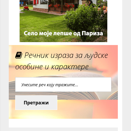
Речник израза за људске
особине и карактере
Претражи