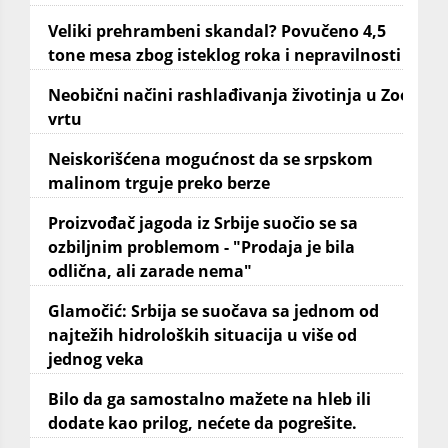
Veliki prehrambeni skandal? Povučeno 4,5
tone mesa zbog isteklog roka i nepravilnosti
Neobični načini rashlađivanja životinja u Zoo
vrtu
Neiskorišćena mogućnost da se srpskom
malinom trguje preko berze
Proizvođač jagoda iz Srbije suočio se sa
ozbiljnim problemom - "Prodaja je bila
odlična, ali zarade nema"
Glamočić: Srbija se suočava sa jednom od
najtežih hidroloških situacija u više od
jednog veka
Bilo da ga samostalno mažete na hleb ili
dodate kao prilog, nećete da pogrešite.