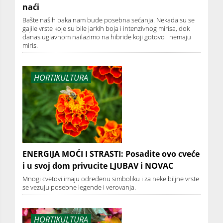
naći
Bašte naših baka nam bude posebna sećanja. Nekada su se
gajile vrste koje su bile jarkih boja i intenzivnog mirisa, dok
danas uglavnom nailazimo na hibride koji gotovo i nemaju
miris.
HORTIKULTURA
ENERGIJA MOĆI I STRASTI: Posadite ovo cveće
i u svoj dom privucite LJUBAV i NOVAC
Mnogi cvetovi imaju određenu simboliku i za neke biljne vrste
se vezuju posebne legende i verovanja.
HORTIKULTURA