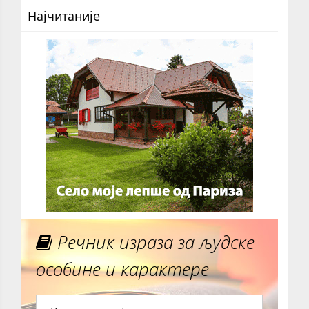
Најчитаније
Речник израза за људске
особине и карактере