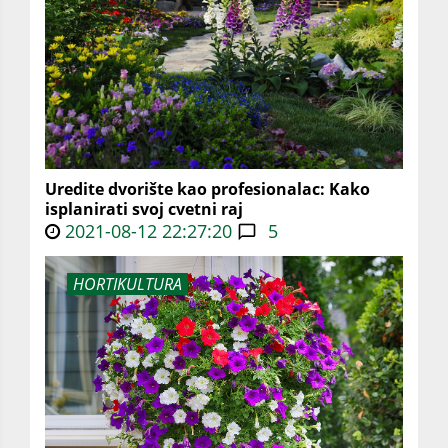
Uredite dvorište kao profesionalac: Kako
isplanirati svoj cvetni raj
2021-08-12 22:27:20
5
HORTIKULTURA