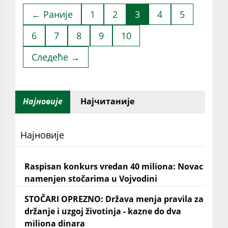
← Раније
1
2
3
4
5
6
7
8
9
10
Следеће →
Најновије
Најчитаније
Најновије
Raspisan konkurs vredan 40 miliona: Novac
namenjen stočarima u Vojvodini
STOČARI OPREZNO: Država menja pravila za
držanje i uzgoj životinja - kazne do dva
miliona dinara