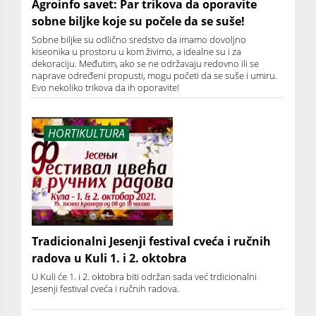
Agroinfo savet: Par trikova da oporavite
sobne biljke koje su počele da se suše!
Sobne biljke su odlično sredstvo da imamo dovoljno
kiseonika u prostoru u kom živimo, a idealne su i za
dekoraciju. Međutim, ako se ne održavaju redovno ili se
naprave određeni propusti, mogu početi da se suše i umiru.
Evo nekoliko trikova da ih oporavite!
HORTIKULTURA
Tradicionalni Jesenji festival cveća i ručnih
radova u Kuli 1. i 2. oktobra
U Kuli će 1. i 2. oktobra biti održan sada već trdicionalni
Jesenji festival cveća i ručnih radova.