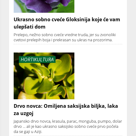
Ukrasno sobno cveće Gloksinija koje će vam
ulepšati dom
Prelepo, nežno sobno cveće vredne truda, jer su zvonoliki
cvetovi prelepih boja i prekrasan su ukras na prozorima.
HORTIKULTURA
Drvo novca: Omiljena saksijska biljka, laka
za uzgoj
Japansko drvo novca, krasula, parac, monguba, pumpo, dolar
drvo ... ali je kao ukrasno saksijsko sobno cveće prvo počela
da se gaji u Aziji.