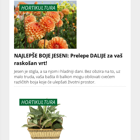
HORTIKULTURA
NAJLEPŠE BOJE JESENI: Prelepe DALIJE za vaš
raskošan vrt!
Jesen je stigla, a sa njom i hladniji dani. Bez obzira na to, uz
malo truda, vaša bašta ili balkon mogu obilovati cvećem
različitih boja koje će ulepšati životni prostor.
HORTIKULTURA