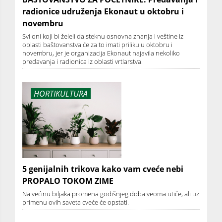
radionice udruženja Ekonaut u oktobru i
novembru
Svi oni koji bi želeli da steknu osnovna znanja i veštine iz
oblasti baštovanstva će za to imati priliku u oktobru i
novembru, jer je organizacija Ekonaut najavila nekoliko
predavanja i radionica iz oblasti vrtlarstva.
HORTIKULTURA
5 genijalnih trikova kako vam cveće nebi
PROPALO TOKOM ZIME
Na većinu biljaka promena godišnjeg doba veoma utiče, ali uz
primenu ovih saveta cveće će opstati.