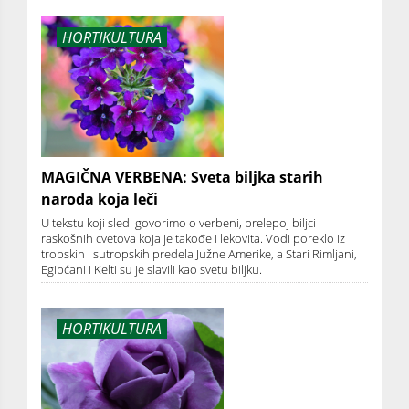
HORTIKULTURA
MAGIČNA VERBENA: Sveta biljka starih
naroda koja leči
U tekstu koji sledi govorimo o verbeni, prelepoj biljci
raskošnih cvetova koja je takođe i lekovita. Vodi poreklo iz
tropskih i sutropskih predela Južne Amerike, a Stari Rimljani,
Egipćani i Kelti su je slavili kao svetu biljku.
HORTIKULTURA