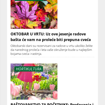
OKTOBAR U VRTU: Uz ove jesenje radove
bašta će vam na proleće biti prepuna cveća
Oktobarski dani su rezervisani za radove u vrtu ukoliko želite
da narednog proleća i leta vaše okruženje bude u najlepšim
bojama cveća i rastinja.
HORTIKULTURA
BAŠTOVANSTVO ZA POČETNIKE: Predavanja i