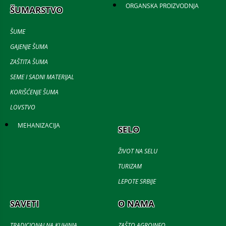
ORGANSKA PROIZVODNJA
ŠUMARSTVO
ŠUME
GAJENJE ŠUMA
ZAŠTITA ŠUMA
SEME I SADNI MATERIJAL
KORIŠĆENJE ŠUMA
LOVSTVO
MEHANIZACIJA
SELO
ŽIVOT NA SELU
TURIZAM
LEPOTE SRBIJE
SAVETI
O NAMA
TRADICIONALNA KUHINJA
ZAŠTO AGROINFO