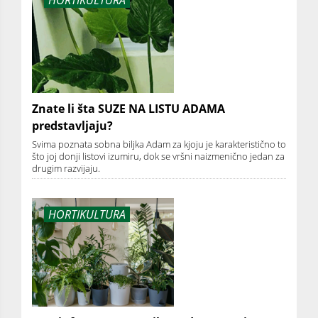
HORTIKULTURA
Znate li šta SUZE NA LISTU ADAMA
predstavljaju?
Svima poznata sobna biljka Adam za kjoju je karakteristično to
što joj donji listovi izumiru, dok se vršni naizmenično jedan za
drugim razvijaju.
HORTIKULTURA