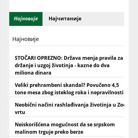
Најновије
Најчитаније
Најновије
STOČARI OPREZNO: Država menja pravila za
držanje i uzgoj životinja - kazne do dva
miliona dinara
Veliki prehrambeni skandal? Povučeno 4,5
tone mesa zbog isteklog roka i nepravilnosti
Neobični načini rashlađivanja životinja u Zoo
vrtu
Neiskorišćena mogućnost da se srpskom
malinom trguje preko berze