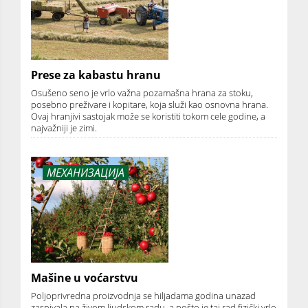
Prese za kabastu hranu
Osušeno seno je vrlo važna pozamašna hrana za stoku,
posebno preživare i kopitare, koja služi kao osnovna hrana.
Ovaj hranjivi sastojak može se koristiti tokom cele godine, a
najvažniji je zimi.
МЕХАНИЗАЦИЈА
Mašine u voćarstvu
Poljoprivredna proizvodnja se hiljadama godina unazad
zasnivala na živom ljudskom radu, a pošto je taj rad fizički vrlo