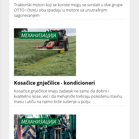
Traktorski motori koji se koriste mogu se svrstati u dve grupe
OTTO i Dizel,i oba spadaju u motore sa unutrašnjim
sagorevanjem
МЕХАНИЗАЦИЈА
Kosačice gnječilice - kondicioneri
Kosačice gnječilice imaju zadatak ne samo da dobro i
kvalitetno kose, već i da mehanički tretiraju pokošenu travnu
masu i utiču na njeno brže sušenje u polju.
МЕХАНИЗАЦИЈА