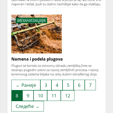
naporan i težak, ljudi su stalno razmišljali kako da ga olakšaju.
МЕХАНИЗАЦИЈА
Namena i podela plugova
Plugovi se koriste za osnovnu obradu zemljišta,čime se
stvaraju pogodni uslovi za razvoj zemljišnih procesa i razvoj
korenovog sistema biljaka na celoj dubini obrađenog sloja.
← Раније
3
4
5
6
7
8
9
10
11
12
Следеће →