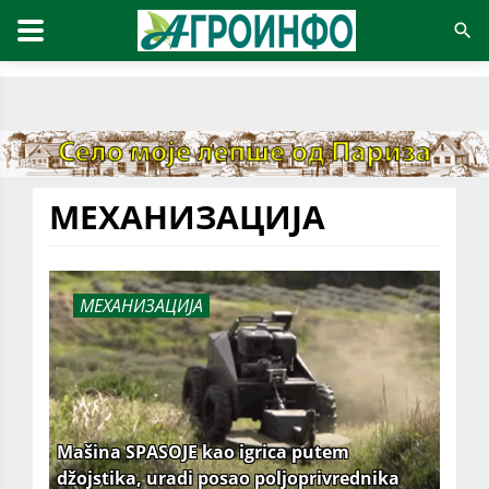
МЕХАНИЗАЦИЈА
МЕХАНИЗАЦИЈА
Mašina SPASOJE kao igrica putem
džojstika, uradi posao poljoprivrednika