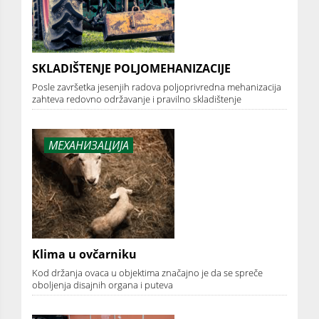
SKLADIŠTENJE POLJOMEHANIZACIJE
Posle završetka jesenjih radova poljoprivredna mehanizacija
zahteva redovno održavanje i pravilno skladištenje
МЕХАНИЗАЦИЈА
Klima u ovčarniku
Kod držanja ovaca u objektima značajno je da se spreče
oboljenja disajnih organa i puteva