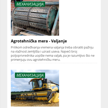
МЕХАНИЗАЦИЈА
Agrotehnička mera - Valjanje
Prilikom određivanja vremena valjanja treba obratiti pažnju
na vlažnost zemljišta i uzrast useva. Najveći broj
poljoprivrednika uopšte nema valjak, pa je razumljivo što ne
primenjuju ovu agrotehničku meru.
МЕХАНИЗАЦИЈА