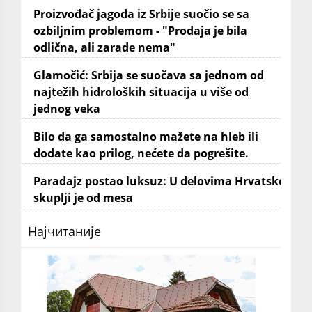
Proizvođač jagoda iz Srbije suočio se sa
ozbiljnim problemom - "Prodaja je bila
odlična, ali zarade nema"
Glamočić: Srbija se suočava sa jednom od
najtežih hidroloških situacija u više od
jednog veka
Bilo da ga samostalno mažete na hleb ili
dodate kao prilog, nećete da pogrešite.
Paradajz postao luksuz: U delovima Hrvatske
skuplji je od mesa
Најчитаније