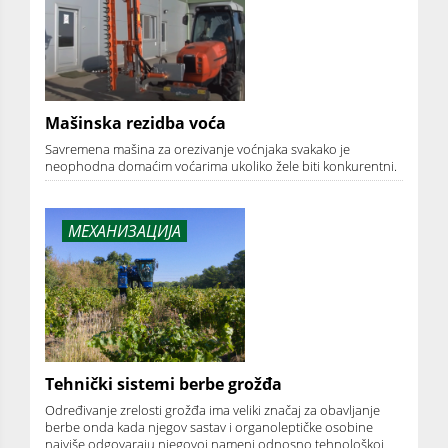
Mašinska rezidba voća
Savremena mašina za orezivanje voćnjaka svakako je
neophodna domaćim voćarima ukoliko žele biti konkurentni.
МЕХАНИЗАЦИЈА
Tehnički sistemi berbe grožđa
Određivanje zrelosti grožđa ima veliki značaj za obavljanje
berbe onda kada njegov sastav i organoleptičke osobine
najviše odgovaraju njegovoj nameni odnosno tehnološkoj