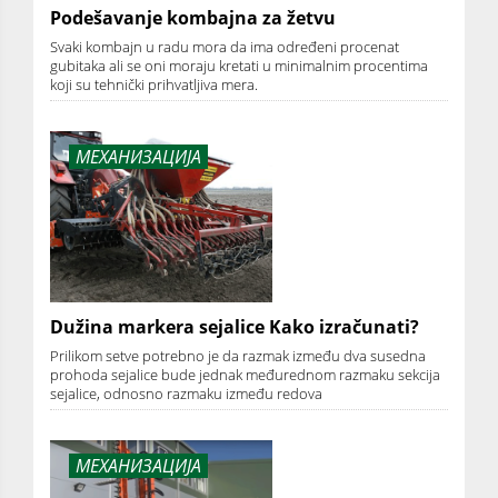
Podešavanje kombajna za žetvu
Svaki kombajn u radu mora da ima određeni procenat
gubitaka ali se oni moraju kretati u minimalnim procentima
koji su tehnički prihvatljiva mera.
МЕХАНИЗАЦИЈА
Dužina markera sejalice Kako izračunati?
Prilikom setve potrebno je da razmak između dva susedna
prohoda sejalice bude jednak međurednom razmaku sekcija
sejalice, odnosno razmaku između redova
МЕХАНИЗАЦИЈА