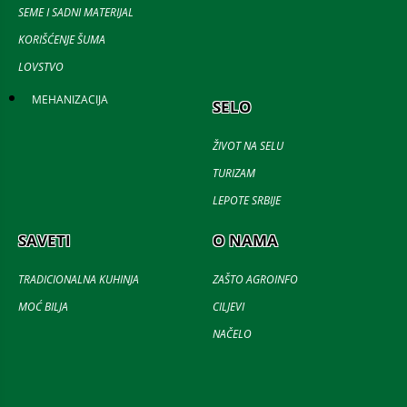
SEME I SADNI MATERIJAL
KORIŠĆENJE ŠUMA
LOVSTVO
MEHANIZACIJA
SELO
ŽIVOT NA SELU
TURIZAM
LEPOTE SRBIJE
SAVETI
O NAMA
TRADICIONALNA KUHINJA
ZAŠTO AGROINFO
MOĆ BILJA
CILJEVI
NAČELO