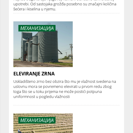
upotrebi. Od sastojaka grožđa posebno su značajni količina
šećera i kiselina u njemu.
МЕХАНИЗАЦИЈА
ELEVIRANJE ZRNA
Uskladišteno zrno bez obzira što mu je vlažnost svedena na
uslovnu mora se povremeno elevirati u prvom redu zbog
toga što se u toku prijema ne može postići potpuna
uniformnost u pogledu vlažnosti
МЕХАНИЗАЦИЈА