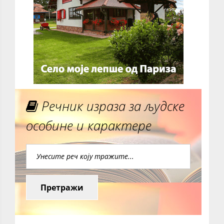
Речник израза за људске
особине и карактере
Претражи