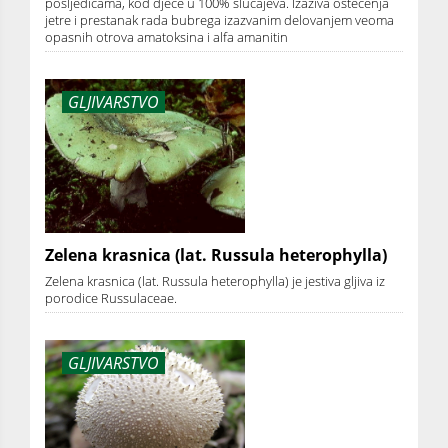
posljedicama, kod djece u 100% slučajeva. Izaziva oštećenja
jetre i prestanak rada bubrega izazvanim delovanjem veoma
opasnih otrova amatoksina i alfa amanitin
GLJIVARSTVO
Zelena krasnica (lat. Russula heterophylla)
Zelena krasnica (lat. Russula heterophylla) je jestiva gljiva iz
porodice Russulaceae.
GLJIVARSTVO