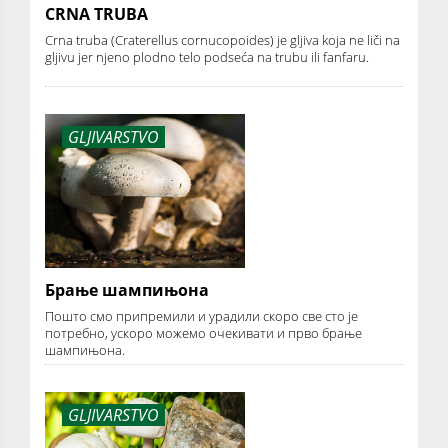
CRNA TRUBA
Crna truba (Craterellus cornucopoides) je gljiva koja ne liči na
gljivu jer njeno plodno telo podseća na trubu ili fanfaru.
GLJIVARSTVO
Брање шампињона
Пошто смо припремили и урадили скоро све сто је
потребно, ускоро можемо очекивати и прво брање
шампињона.
GLJIVARSTVO