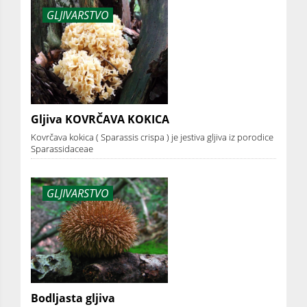
GLJIVARSTVO
Gljiva KOVRČAVA KOKICA
Kovrčava kokica ( Sparassis crispa ) je jestiva gljiva iz porodice
Sparassidaceae
GLJIVARSTVO
Bodljasta gljiva