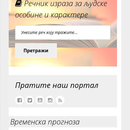
Речник израза за људске
особине и карактере
Претражи
Пратите наш портал
Временска прогноза