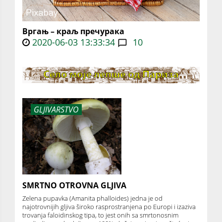
Вргањ – краљ пречурака
2020-06-03 13:33:34
10
GLJIVARSTVO
SMRTNO OTROVNA GLJIVA
Zelena pupavka (Amanita phalloides) jedna je od
najotrovnijih gljiva široko rasprostranjena po Europi i izaziva
trovanja faloidinskog tipa, to jest onih sa smrtonosnim