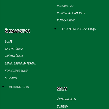
PČELARSTVO
RIBARSTVO I RIBOLOV
KUNIĆARSTVO
ORGANSKA PROIZVODNJA
ŠUMARSTVO
ŠUME
GAJENJE ŠUMA
ZAŠTITA ŠUMA
SEME I SADNI MATERIJAL
KORIŠĆENJE ŠUMA
LOVSTVO
MEHANIZACIJA
SELO
ŽIVOT NA SELU
TURIZAM