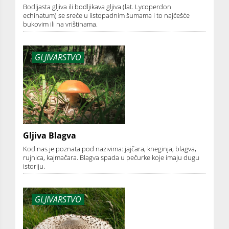
Bodljasta gljiva ili bodljikava gljiva (lat. Lycoperdon
echinatum) se sreće u listopadnim šumama i to najčešće
bukovim ili na vrištinama.
GLJIVARSTVO
Gljiva Blagva
Kod nas je poznata pod nazivima: jajčara, kneginja, blagva,
rujnica, kajmačara. Blagva spada u pečurke koje imaju dugu
istoriju.
GLJIVARSTVO