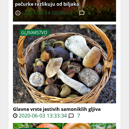
pečurke razlikuju od biljaka
2021-08-14 00:36:10
4
GLJIVARSTVO
Glavne vrste jestivih samoniklih gljiva
2020-06-03 13:33:34
7