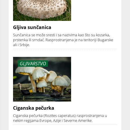
Gljiva sunčanica
Sunčanica se može sresti i sa nazivima kao što su kozarka,
prstenka ili srndać. Rasprostranjena je na teritoriji Bugarske
ali i Srbije.
GLJIVARSTVO
Ciganska pečurka
Ciganska pečurka (Rozites caperatus) rasprostranjena u
nekim regijama Evrope, Azije i Severne Amerike.