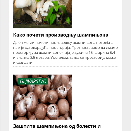
Како почети производњу шампињона
Да би могли почети производњу шампињона потребна
нам је одговарајућа просторија. Претпоставимо да имамо
просторију за шампињоне чија је дужина 15, ширина 6,4
и висина 3,5 метара. Уосталом, таква се просторија може
и сазидати.
GLJIVARSTVO
Заштита шампињона од болести и