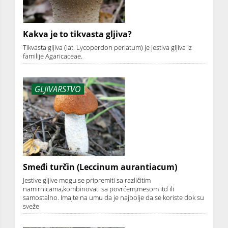
Kakva je to tikvasta gljiva?
Tikvasta gljiva (lat. Lycoperdon perlatum) je jestiva gljiva iz
familije Agaricaceae.
GLJIVARSTVO
Smeđi turčin (Leccinum aurantiacum)
Jestive gljive mogu se pripremiti sa različitim
namirnicama,kombinovati sa povrćem,mesom itd ili
samostalno. Imajte na umu da je najbolje da se koriste dok su
sveže