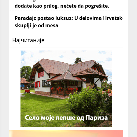
dodate kao prilog, nećete da pogrešite.
Paradajz postao luksuz: U delovima Hrvatske
skuplji je od mesa
Најчитаније