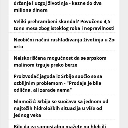
držanje i uzgoj životinja - kazne do dva
miliona dinara
Veliki prehrambeni skandal? Povučeno 4,5
tone mesa zbog isteklog roka i nepravilnosti
Neobični načini rashlađivanja životinja u Zoo
vrtu
Neiskorišćena mogućnost da se srpskom
malinom trguje preko berze
Proizvođač jagoda iz Srbije suočio se sa
ozbiljnim problemom - "Prodaja je bila
odlična, ali zarade nema"
Glamočić: Srbija se suočava sa jednom od
najtežih hidroloških situacija u više od
jednog veka
Bilo da ga samostalno mažete na hleb ili