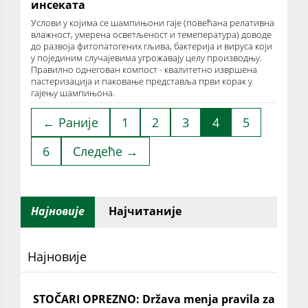
инсеката
Услови у којима се шампињони гаје (повећана релативна
влажност, умерена осветљеност и темепература) доводе
до развоја фитопатогених гљива, бактерија и вируса који
у појединим случајевима угрожавају целу производњу.
Правилно однегован компост - квалитетно извршена
пастеризација и паковање представља први корак у
гајењу шампињона.
← Раније
1
2
3
4
5
6
Следеће →
Најновије
Најчитаније
Најновије
STOČARI OPREZNO: Država menja pravila za