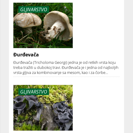
GLJIVARSTVO
Đurđevača
Đurđevača (Tricholoma Georgi) jedna je od retkih vrsta koju
treba tražiti u dubokoj travi. Đurđevača je i jedna od najboljih
vrsta gljiva za kombinovanje sa mesom, kao i za čorbe...
GLJIVARSTVO