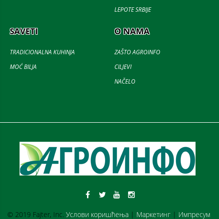
LEPOTE SRBIJE
SAVETI
O NAMA
TRADICIONALNA KUHINJA
ZAŠTO AGROINFO
MOĆ BILJA
CILJEVI
NAČELO
© 2019 Fajter, Inc.
Услови коришћења
|
Маркетинг
|
Импресум