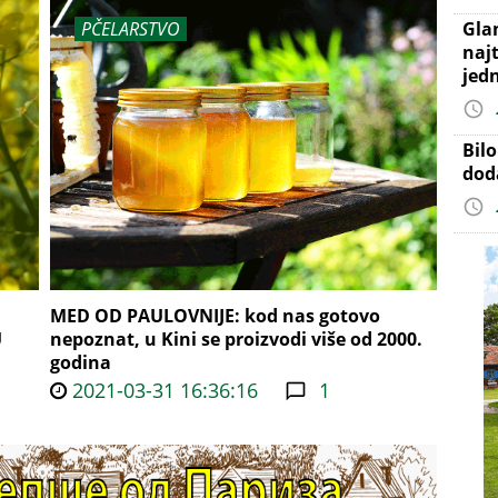
PČELARSTVO
Gla
najt
jed
Bil
dod
MED OD PAULOVNIJE: kod nas gotovo
U
nepoznat, u Kini se proizvodi više od 2000.
godina
2021-03-31 16:36:16
1