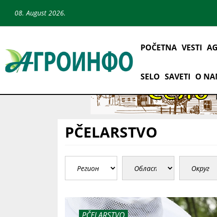
08. August 2026.
POČETNA
VESTI
AG
SELO
SAVETI
O N
PČELARSTVO
PČELARSTVO