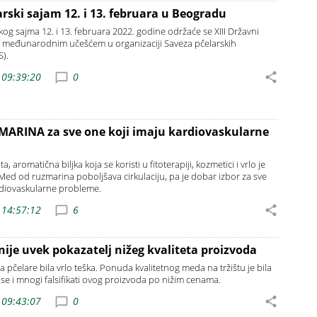
rski sajam 12. i 13. februara u Beogradu
og sajma 12. i 13. februara 2022. godine održaće se XIII Državni
a međunarodnim učešćem u organizaciji Saveza pčelarskih
S).
 09:39:20
0
ARINA za sve one koji imaju kardiovaskularne
a, aromatična biljka koja se koristi u fitoterapiji, kozmetici i vrlo je
Med od ruzmarina poboljšava cirkulaciju, pa je dobar izbor za sve
rdiovaskularne probleme.
 14:57:12
6
 nije uvek pokazatelj nižeg kvaliteta proizvoda
a pčelare bila vrlo teška. Ponuda kvalitetnog meda na tržištu je bila
u se i mnogi falsifikati ovog proizvoda po nižim cenama.
 09:43:07
0