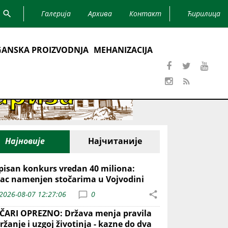
Галерија
Архива
Контакт
Ћирилица
ANSKA PROIZVODNJA
MEHANIZACIJA
Најновије
Најчитаније
pisan konkurs vredan 40 miliona:
ac namenjen stočarima u Vojvodini
2026-08-07 12:27:06
0
ČARI OPREZNO: Država menja pravila
ržanje i uzgoj životinja - kazne do dva