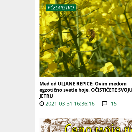
PČELARSTVO
Med od ULJANE REPICE: Ovim medom
egzotično svetle boje, OČISTIĆETE SVOJ
JETRU
2021-03-31 16:36:16
15