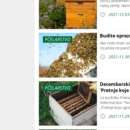
SAVEZ pčelarskih o
našoj zemlji. Nai
2021-12-03
Budite oprezn
PČELARSTVO
Ako niste znali i 
roj pčela ne paničit
2021-11-30
Decembarski
PČELARSTVO
'Pretnje koj
Uz podršku Pokraji
Veterinarstvo "No
„Pretnje koje ug
2021-11-29