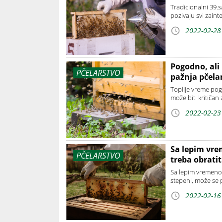
Tradicionalni 39.
pozivaju svi zain
2022-02-28
Pogodno, ali
PČELARSTVO
pažnja pčela
Toplije vreme pogo
može biti kritiča
2022-02-23
Sa lepim vre
PČELARSTVO
treba obratit
Sa lepim vremenom
stepeni, može se 
2022-02-16