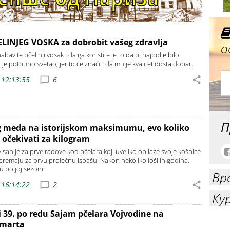
LINJEG VOSKA za dobrobit vašeg zdravlja
о
bavite pčelinji vosak i da ga koristite je to da bi najbolje bilo
i je potpuno svetao, jer to će značiti da mu je kvalitet dosta dobar.
 12:13:55
6
П
g meda na istorijskom maksimumu, evo koliko
 očekivati za kilogram
san je za prve radove kod pčelara koji uveliko obilaze svoje košnice
ripremaju za prvu prolećnu ispašu. Nakon nekoliko lošijih godina,
 boljoj sezoni.
Вр
 16:14:22
2
Ку
i 39. po redu Sajam pčelara Vojvodine na
 marta