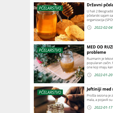
Državni pčela
PČELARSTVO
U hali 2 Beogradsk
pčelarski sajam s
organizacija (SPO
2022-02-04
MED OD RUZM
PČELARSTVO
probleme
Ruzmarin je lekovit
popularan začin. 
one koji imaju ka
2022-01-20
Jeftiniji med
PČELARSTVO
Prošla sezona je z
mala, a pojavili s
2022-01-17