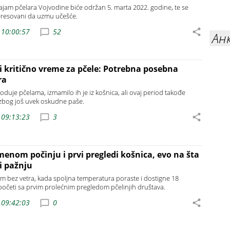
sajam pčelara Vojvodine biće održan 5. marta 2022. godine, te se
teresovani da uzmu učešće.
 10:00:57
52
Ан
 i kritično vreme za pčele: Potrebna posebna
ra
duje pčelama, izmamilo ih je iz košnica, ali ovaj period takođe
n zbog još uvek oskudne paše.
 09:13:23
3
menom počinju i prvi pregledi košnica, evo na šta
i pažnju
 bez vetra, kada spoljna temperatura poraste i dostigne 18
početi sa prvim prolećnim pregledom pčelinjih društava.
 09:42:03
0