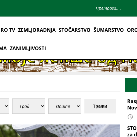
RO TV
ZEMLJORADNJA
STOČARSTVO
ŠUMARSTVO
ORG
AMA
ZANIMLJIVOSTI
Ras
Тражи
Nov
STO
za d