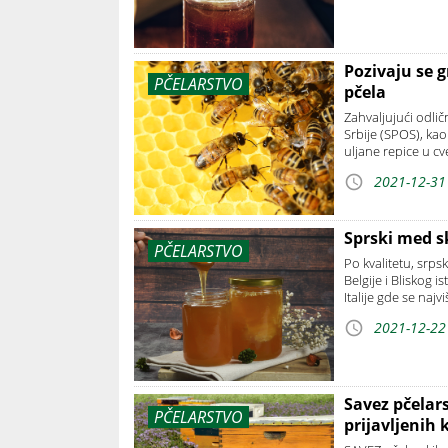
Pozivaju se g
PČELARSTVO
pčela
Zahvaljujući odlič
Srbije (SPOS), kao
uljane repice u cve
2021-12-31
Sprski med s
PČELARSTVO
Po kvalitetu, srps
Belgije i Bliskog 
Italije gde se najviš
2021-12-22
Savez pčelar
PČELARSTVO
prijavljenih 