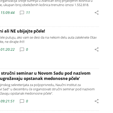
rganizacija Srbije sumnja u zvaničan broj prijavljenih košnica u
me, ukupan broj obeleženih košnica trenutno iznosi 1.552.818.
 15:09:44
11
i ali NE ubijajte pčele!
pčele putuju, ako vam se desi da na nekom delu auta zateknete čitav
e, ne dirajte ih!!!
 01:20:22
0
 stručni seminar u Novom Sadu pod nazivom
e ugrožavaju opstanak medonosne pčele'
nskog sekreterijata za poljoprivredu, Naučni institut za
vi Sad" u decembru će organizovati stručni seminar pod nazivom
rožavaju opstanak medonosne pčele“.
 09:21:51
0