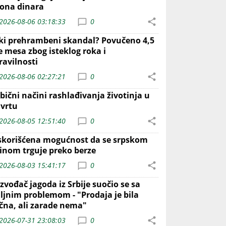
iona dinara
2026-08-06 03:18:33
0
iki prehrambeni skandal? Povučeno 4,5
e mesa zbog isteklog roka i
ravilnosti
2026-08-06 02:27:21
0
bični načini rashlađivanja životinja u
 vrtu
2026-08-05 12:51:40
0
skorišćena mogućnost da se srpskom
inom trguje preko berze
2026-08-03 15:41:17
0
zvođač jagoda iz Srbije suočio se sa
iljnim problemom - "Prodaja je bila
ična, ali zarade nema"
2026-07-31 23:08:03
0