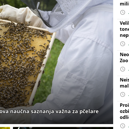
mil
Vel
ton
nep
Neo
Zoo
Nei
mal
Proi
va naučna saznanja važna za pčelare
ozb
odl