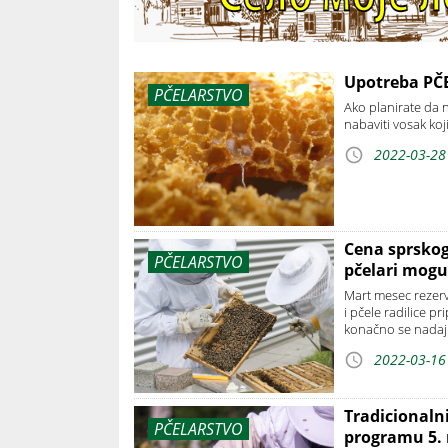
Upotreba PČE
PČELARSTVO
Ako planirate da na
nabaviti vosak koj
2022-03-28
Cena sprsko
PČELARSTVO
pčelari mogu
Mart mesec rezervi
i pčele radilice p
konačno se nadaju
2022-03-16
Tradicionaln
PČELARSTVO
programu 5.