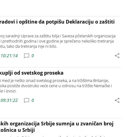
radovi i opštine da potpišu Deklaraciju o zaštiti
noj saradnji Uprave za zaštitu bilja i Saveza pčelarskih organizacija
 i prethodnih godina i ove godine je sprečeno nekoliko tretiranja
tu, tako da tretiranja nije ni bilo.
 10:21:14
0
kuplji od svetskog proseka
ki med je nešto iznad svetskog proseka, a na tržištima Britanije,
istoka postiže dvostruko veće cene u odnosu na tržište Nemačke i
e i izvozi.
 09:31:22
0
skih organizacija Srbije sumnja u zvaničan broj
košnica u Srbiji