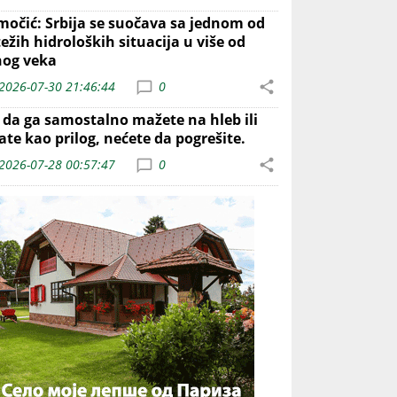
močić: Srbija se suočava sa jednom od
ežih hidroloških situacija u više od
nog veka
2026-07-30 21:46:44
0
o da ga samostalno mažete na hleb ili
ate kao prilog, nećete da pogrešite.
2026-07-28 00:57:47
0