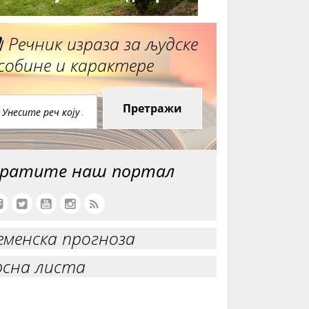
Речник израза за људске
собине и карактере
Претражи
ратите наш портал
еменска прогноза
рсна листа