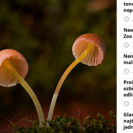
ton
nep
Neo
Zoo
Nei
mal
Proi
ozb
odl
Gla
najt
jed