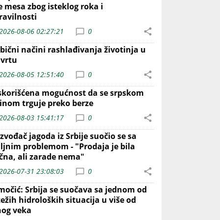
e mesa zbog isteklog roka i
ravilnosti
2026-08-06 02:27:21
0
bični načini rashlađivanja životinja u
 vrtu
2026-08-05 12:51:40
0
skorišćena mogućnost da se srpskom
inom trguje preko berze
2026-08-03 15:41:17
0
zvođač jagoda iz Srbije suočio se sa
iljnim problemom - "Prodaja je bila
ična, ali zarade nema"
2026-07-31 23:08:03
0
močić: Srbija se suočava sa jednom od
ežih hidroloških situacija u više od
nog veka