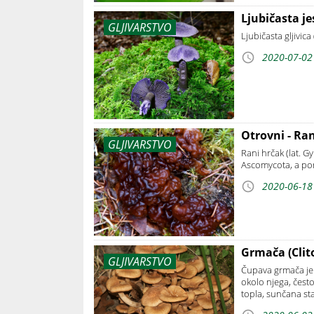
Ljubičasta je
GLJIVARSTVO
Ljubičasta gljivica
2020-07-02
Otrovni - Ra
GLJIVARSTVO
Rani hrčak (lat. G
Ascomycota, a por
2020-06-18
Grmača (Clit
GLJIVARSTVO
Čupava grmača je 
okolo njega, čest
topla, sunčana sta