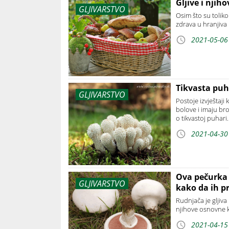
Gljive i njih
GLJIVARSTVO
Osim što su toliko
zdrava u hranjiva 
2021-05-06
Tikvasta puha
GLJIVARSTVO
Postoje izvještaji
bolove i imaju br
o tikvastoj puhari.
2021-04-30
Ova pečurka 
GLJIVARSTVO
kako da ih p
Rudnjača je gljiva
njihove osnovne ka
2021-04-15