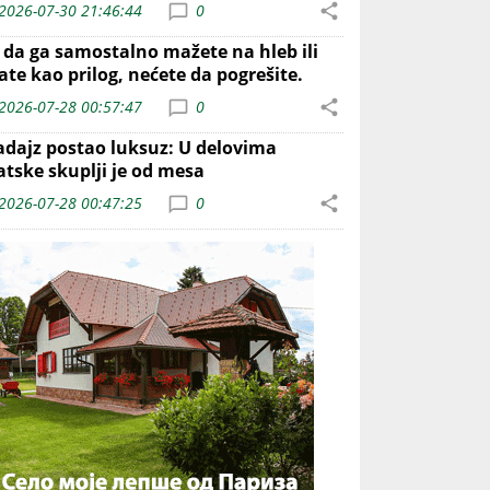
2026-07-30 21:46:44
0
o da ga samostalno mažete na hleb ili
ate kao prilog, nećete da pogrešite.
2026-07-28 00:57:47
0
adajz postao luksuz: U delovima
atske skuplji je od mesa
2026-07-28 00:47:25
0