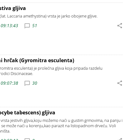
stiva gljiva
 (lat. Laccaria amethystina) vrsta je jarko obojene gljive.
 09:13:43
51
ni hrčak (Gyromitra esculenta)
yromitra esculenta) je prolećna gljiva koja pripada razdelu
odici Discinaceae.
 09:07:38
30
ocybe tabescens) gljiva
vrsta jestivih gljiva,koju možemo naći u gustim grmovima, na panju i
o se može naći u korenju,kao parazit na listopadnom drveću. Voli
ništa.