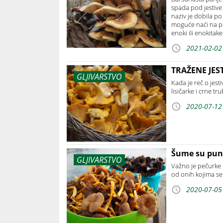
spada pod jestive
naziv je dobila p
moguće naći na pa
enoki ili enokitak
2021-02-02
TRAŽENE JEST
GLJIVARSTVO
Kada je reč o jest
lisičarke i crne t
2020-07-12
Šume su pun
GLJIVARSTVO
Važno je pečurke p
od onih kojima se
2020-07-05