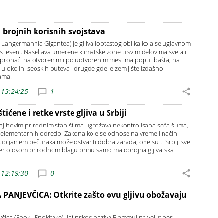
 brojnih korisnih svojstava
. Langermannia Gigantea) je gljiva loptastog oblika koja se uglavnom
 s jeseni. Naseljava umerene klimatske zone u svim delovima sveta i
 pronaći na otvorenim i poluotvorenim mestima poput bašta, na
 u okolini seoskih puteva i drugde gde je zemljište izdašno
jama.
 13:24:25
1
tićene i retke vrste gljiva u Srbiji
 njihovim prirodnim staništima ugrožava nekontrolisana seča šuma,
e elementarnih odredbi Zakona koje se odnose na vreme i način
kupljanjem pečuraka može ostvariti dobra zarada, one su u Srbiji sve
 jer o ovom prirodnom blagu brinu samo malobrojna gljivarska
 12:19:30
0
ANJEVČICA: Otkrite zašto ovu gljivu obožavaju
ica (Enoki, Enokitake), latinskog naziva Flammulina velutipes,