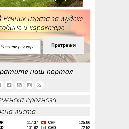
Речник израза за људске
собине и карактере
Претражи
ратите наш портал
еменска прогноза
рсна листа