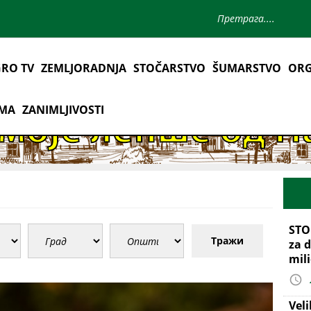
RO TV
ZEMLJORADNJA
STOČARSTVO
ŠUMARSTVO
ORG
AMA
ZANIMLJIVOSTI
STO
Тражи
za d
mil
Vel