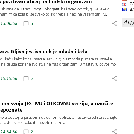
ov pozitivan uticaj na ljudski organizam
 ukusne da u trenu mogu obogatiti baš svaki obrok, gljive je vrlo
namirnica koja bi se svako toliko trebala naći na vašem tanjiru.
Ан
 15:00:58
3
ra: Gljiva jestiva dok je mlada i bela
 koji kažu kako konzumacija jestivih gljiva iz roda puhara zaustavlja
ojna druga korisna svojstva na naš organizam. U nastavku govorimo
 19:19:56
2
ima svoju JESTIVU i OTROVNU verziju, a naučite i
repoznate
 koja postoji u jestivom i otrovnom obliku. U nastavku teksta saznajte
rakteristike i kako ih možete razlikovati.
 14:54:50
2