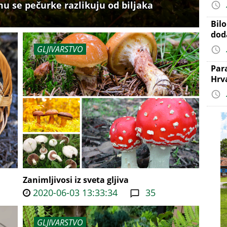
mu se pečurke razlikuju od biljaka
Bil
dod
GLJIVARSTVO
Par
Hrv
Zanimljivosi iz sveta gljiva
2020-06-03 13:33:34
35
GLJIVARSTVO