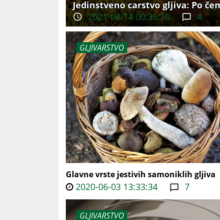
Jedinstveno carstvo gljiva: Po če
2021-08-14 00:36:10
4
GLJIVARSTVO
Glavne vrste jestivih samoniklih gljiva
2020-06-03 13:33:34
7
GLJIVARSTVO