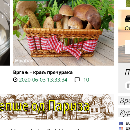
о
П
Вргањ – краљ пречурака
2020-06-03 13:33:34
10
Вр
Ку