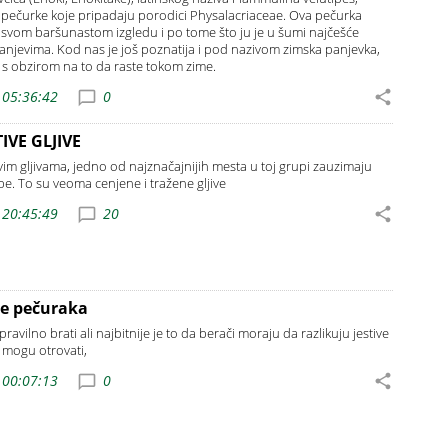
 pečurke koje pripadaju porodici Physalacriaceae. Ova pečurka
o svom baršunastom izgledu i po tome što ju je u šumi najčešće
njevima. Kod nas je još poznatija i pod nazivom zimska panjevka,
e s obzirom na to da raste tokom zime.
 05:36:42
0
IVE GLJIVE
ivim gljivama, jedno od najznačajnijih mesta u toj grupi zauzimaju
rube. To su veoma cenjene i tražene gljive
 20:45:49
20
e pečuraka
ravilno brati ali najbitnije je to da berači moraju da razlikuju jestive
 mogu otrovati,
 00:07:13
0