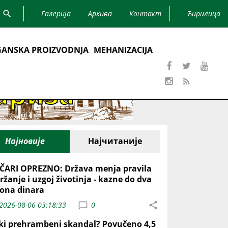
Галерија
Архива
Контакт
Ћирилица
ANSKA PROIZVODNJA
MEHANIZACIJA
Најновије
Најчитаније
ČARI OPREZNO: Država menja pravila
ržanje i uzgoj životinja - kazne do dva
iona dinara
2026-08-06 03:18:33
0
iki prehrambeni skandal? Povučeno 4,5