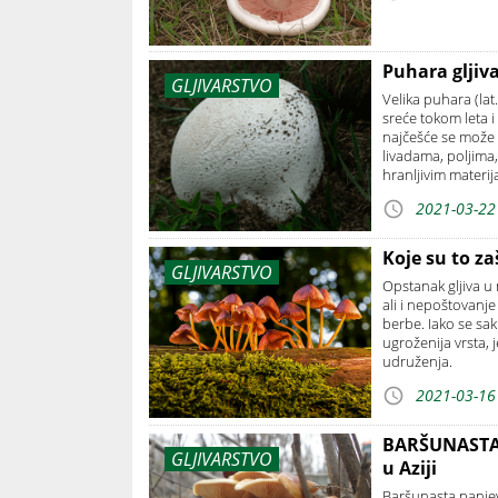
Puhara gljiva
GLJIVARSTVO
Velika puhara (lat
sreće tokom leta i
najčešće se može
livadama, poljima,
hranljivim materi
2021-03-22
Koje su to zaš
GLJIVARSTVO
Opstanak gljiva u
ali i nepoštovanj
berbe. Iako se sa
ugroženija vrsta,
udruženja.
2021-03-16
BARŠUNASTA P
GLJIVARSTVO
u Aziji
Baršunasta panjevč